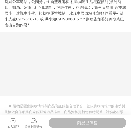
錦繡公車總站，公園旁，全新整理電梯 社區周邊生活機能便利(便利商
店、郵局、超市...) 空氣清新，寧靜住家，舒適陽台，賞落日餘暉 近雙城
國小、達觀中小學、輕軌捷運雙城站、玫瑰中國城站 歡迎預約看屋~ 洽
朱先生0922608718 或 洪小姐0939886315 *本則廣告如委託到期或已
售出自動作廢*
LINE 購物是匯集購物情報與商品資訊的整合性平台，並依購物情報中的趨勢與
風格做合作網路商家的延伸商品推薦，商品資料更新會有時間差，請務必點擊
商品至各合作網路商家，確認現售價與購物條件，一切資訊以合作廠商網頁為
商品已停售
準。
加入筆記
設定到價通知