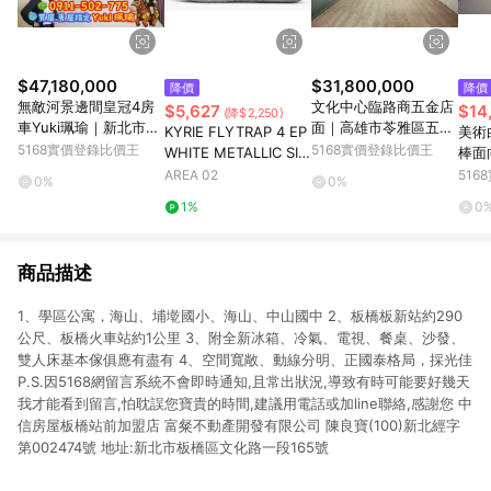
$47,180,000
$31,800,000
降價
降價
無敵河景邊間皇冠4房
文化中心臨路商五金店
$5,627
$14
(降$2,250)
車Yuki珮瑜｜新北市板
面｜高雄市苓雅區五福
KYRIE FLYTRAP 4 EP
美術
橋區中山路二段
一路
5168實價登錄比價王
5168實價登錄比價王
WHITE METALLIC SIL
棒面
VER
雄市
AREA 02
51
0%
0%
1%
0
商品描述
1、學區公寓，海山、埔墘國小、海山、中山國中 2、板橋板新站約290
公尺、板橋火車站約1公里 3、附全新冰箱、冷氣、電視、餐桌、沙發、
雙人床基本傢俱應有盡有 4、空間寬敞、動線分明、正國泰格局，採光佳
P.S.因5168網留言系統不會即時通知,且常出狀況,導致有時可能要好幾天
我才能看到留言,怕耽誤您寶貴的時間,建議用電話或加line聯絡,感謝您 中
信房屋板橋站前加盟店 富粲不動產開發有限公司 陳良寶(100)新北經字
第002474號 地址:新北市板橋區文化路一段165號