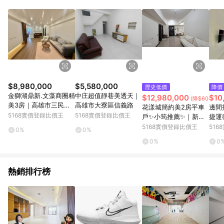
$8,980,000
$5,580,000
歷史低價
降價
金獅湖鼎新.文藻商圈精
中庄超值靜巷美透天｜
$12,980,000
$10
(降$600,000
美3房｜高雄市三民區
高雄市大寮區信義路
花漾城簡約美2房平車
邊間
鼎新路
5168實價登錄比價王
5168實價登錄比價王
戶✨小筠推薦✨｜新竹
捷運
市北區西濱路一段
新興
5168實價登錄比價王
51
0%
0%
0%
0
熱銷排行榜