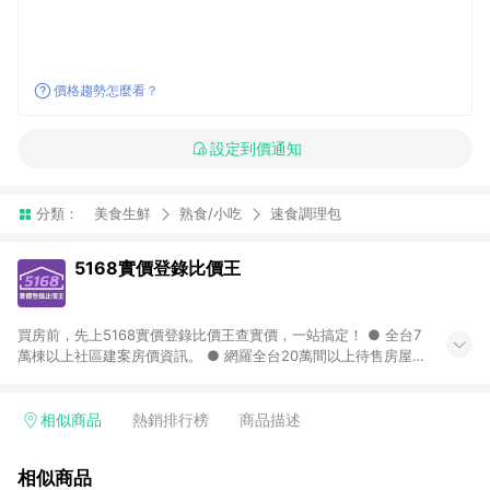
價格趨勢怎麼看？
設定到價通知
分類：
美食生鮮
熟食/小吃
速食調理包
5168實價登錄比價王
買房前，先上5168實價登錄比價王查實價，一站搞定！ ● 全台7
萬棟以上社區建案房價資訊。 ● 網羅全台20萬間以上待售房屋，
找房超輕鬆。 ● 每月3次即時完整揭露全台實價登錄到門牌！ ●
500萬筆以上歷史成交紀錄全公開，議價有底氣。 ● AI查房價機
器人，24小時在線查。
相似商品
熱銷排行榜
商品描述
相似商品