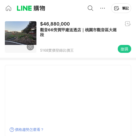
筆記
$46,880,000
觀音66旁買甲建送透店｜桃園市觀音區大堀
段
搶購
5168實價登錄比價王
價格趨勢怎麼看？