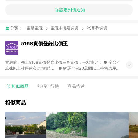
設定到價通知
分類：
電腦電玩
電玩主機及週邊
PS系列週邊
5168實價登錄比價王
買房前，先上5168實價登錄比價王查實價，一站搞定！ ● 全台7
萬棟以上社區建案房價資訊。 ● 網羅全台20萬間以上待售房屋，
找房超輕鬆。 ● 每月3次即時完整揭露全台實價登錄到門牌！ ●
500萬筆以上歷史成交紀錄全公開，議價有底氣。 ● AI查房價機
器人，24小時在線查。
相似商品
熱銷排行榜
商品描述
相似商品