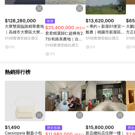
$128,280,000
$13,620,000
$65
降價
大寮雙面臨路精華農地
＜專約＞新屋61便宜一
大鵬
$25,400,000
(降$10,000)
｜高雄市大寮區大寮段
般農｜桃園市新屋區笨
方正
君君精選歸仁超稀有2.
芎蕉腳小段
子港段榕樹下小段
鎮大
5168實價登錄比價王
5168實價登錄比價王
51
7分有路美農地｜台南
市歸仁區崙頂段
5168實價登錄比價王
0%
0%
0
0%
熱銷排行榜
$1,490
$15,800,000
歷史低價
歷史
Cassiopeia 翻蓋小包
新店總站店住辦一樓｜
$11,980,000
$7,
(降$13,020,000)