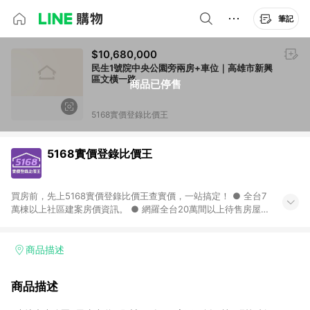
筆記
$10,680,000
民生1號院中央公園旁兩房+車位｜高雄市新興
區文橫一路
商品已停售
5168實價登錄比價王
5168實價登錄比價王
買房前，先上5168實價登錄比價王查實價，一站搞定！ ● 全台7
萬棟以上社區建案房價資訊。 ● 網羅全台20萬間以上待售房屋，
找房超輕鬆。 ● 每月3次即時完整揭露全台實價登錄到門牌！ ●
500萬筆以上歷史成交紀錄全公開，議價有底氣。 ● AI查房價機
器人，24小時在線查。
商品描述
商品描述