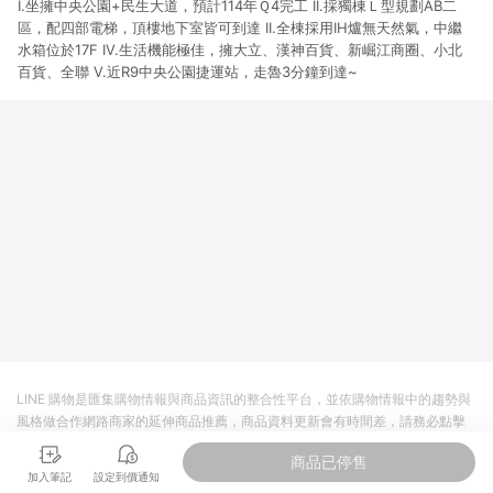
I.坐擁中央公園+民生大道，預計114年Ｑ4完工 II.採獨棟Ｌ型規劃AB二
區，配四部電梯，頂樓地下室皆可到達 II.全棟採用IH爐無天然氣，中繼
水箱位於17F IV.生活機能極佳，擁大立、漢神百貨、新崛江商圈、小北
百貨、全聯 V.近R9中央公園捷運站，走魯3分鐘到達~
LINE 購物是匯集購物情報與商品資訊的整合性平台，並依購物情報中的趨勢與
風格做合作網路商家的延伸商品推薦，商品資料更新會有時間差，請務必點擊
商品至各合作網路商家，確認現售價與購物條件，一切資訊以合作廠商網頁為
商品已停售
準。
加入筆記
設定到價通知