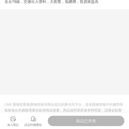
近台19線，交通出入便利，大面寬，低總價，投資效益高
LINE 購物是匯集購物情報與商品資訊的整合性平台，並依購物情報中的趨勢與
風格做合作網路商家的延伸商品推薦，商品資料更新會有時間差，請務必點擊
商品至各合作網路商家，確認現售價與購物條件，一切資訊以合作廠商網頁為
商品已停售
準。
加入筆記
設定到價通知