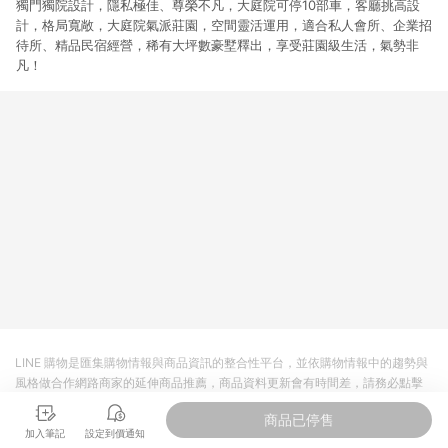
獨門獨院設計，隱私極佳、尊榮不凡，大庭院可停10部車，客廳挑高設
計，格局寬敞，大庭院氣派莊園，空間靈活運用，適合私人會所、企業招
待所、精品民宿經營，稀有大坪數豪墅釋出，享受莊園級生活，氣勢非
凡！
LINE 購物是匯集購物情報與商品資訊的整合性平台，並依購物情報中的趨勢與
風格做合作網路商家的延伸商品推薦，商品資料更新會有時間差，請務必點擊
商品至各合作網路商家，確認現售價與購物條件，一切資訊以合作廠商網頁為
商品已停售
準。
加入筆記
設定到價通知