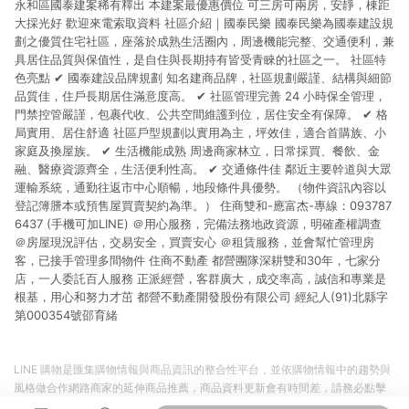
永和區國泰建案稀有釋出 本建案最優惠價位 可三房可兩房，安靜，棟距
大採光好 歡迎來電索取資料 社區介紹｜國泰民樂 國泰民樂為國泰建設規
劃之優質住宅社區，座落於成熟生活圈內，周邊機能完整、交通便利，兼
具居住品質與保值性，是自住與長期持有皆受青睞的社區之一。 社區特
色亮點 ✔ 國泰建設品牌規劃 知名建商品牌，社區規劃嚴謹、結構與細節
品質佳，住戶長期居住滿意度高。 ✔ 社區管理完善 24 小時保全管理，
門禁控管嚴謹，包裹代收、公共空間維護到位，居住安全有保障。 ✔ 格
局實用、居住舒適 社區戶型規劃以實用為主，坪效佳，適合首購族、小
家庭及換屋族。 ✔ 生活機能成熟 周邊商家林立，日常採買、餐飲、金
融、醫療資源齊全，生活便利性高。 ✔ 交通條件佳 鄰近主要幹道與大眾
運輸系統，通勤往返市中心順暢，地段條件具優勢。 （物件資訊內容以
登記簿謄本或預售屋買賣契約為準。） 住商雙和-應富杰-專線：093787
6437 (手機可加LINE) ＠用心服務，完備法務地政資源，明確產權調查
＠房屋現況評估，交易安全，買賣安心 ＠租賃服務，並會幫忙管理房
客，已接手管理多間物件 住商不動產 都營團隊深耕雙和30年，七家分
店，一人委託百人服務 正派經營，客群廣大，成交率高，誠信和專業是
根基，用心和努力才茁 都營不動產開發股份有限公司 經紀人(91)北縣字
第000354號邵育緒
LINE 購物是匯集購物情報與商品資訊的整合性平台，並依購物情報中的趨勢與
風格做合作網路商家的延伸商品推薦，商品資料更新會有時間差，請務必點擊
商品至各合作網路商家，確認現售價與購物條件，一切資訊以合作廠商網頁為