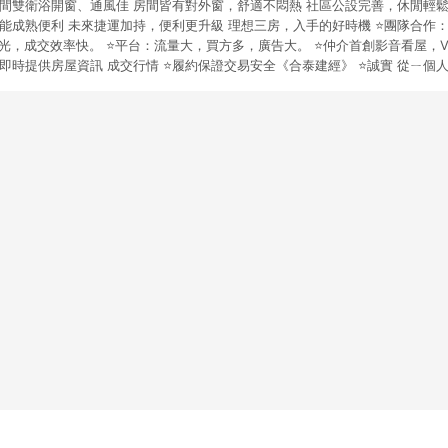
邊間雙衛浴開窗、通風佳 房間皆有對外窗，舒適不悶熱 社區公設完善，休閒輕鬆
能成熟便利 未來捷運加持，便利更升級 理想三房，入手的好時機 ⭐團隊合作：
曝光，成交效率快。 ⭐️平台：流量大，買方多，廣告大。 ⭐️仲介首創影音看屋，V
⭐️即時提供房屋資訊 成交行情 ⭐️履約保證交易安全《合泰建經》 ⭐️誠實 從ㄧ