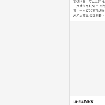
前後陽台，方正三房 
一路就學免煩惱 生活機
賣，全台1700家官網
約來店賞屋 委託銷售 
LINE購物推薦