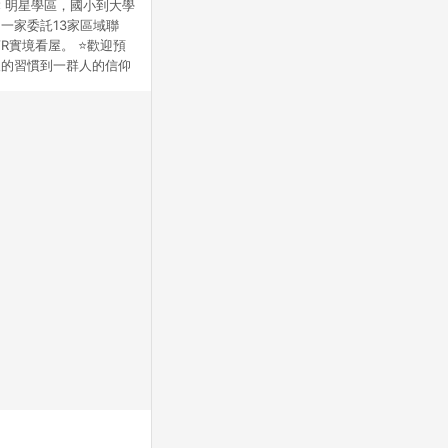
 明星學區，國小到大學
一家委託13家區域聯
R實境看屋。 ⭐️歡迎預
個人的習慣到一群人的信仰