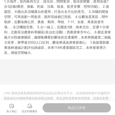
1.大地坪，室內格局方正，採光佳，間間套房，衛浴皆開窗，使用高規7
合1設備(曖房、換氣、乾燥、涼風、除臭、藍芽音響、照明功能)。 2.後
庭院、大陽台及頂樓露台的運用，打造出全方位的美宅。 3.頂樓的開放
空間，可再規劃一間套房，厠所管線都已預留。 4.位麟洛蛋黃區，鬧中
取靜，近麟洛鄉公所、農會、郵局、學校、7-11、全家、果菜批發市
場..，生活機能完善。 5.台一線上，近國道3號，南來北往，交通十分便
利，北鄰長治農業科學園區(長治生活圈)；西鄰屏東市中心。 6.鄰近屏東
義大分院健康園區，義聯集團看好麟洛的交通優勢，未來將興建第二個義
大世界，將帶進3000人口紅利，麟洛將成為屏東新都心。 7.為捷運新園
東港林邊線計劃評估路線區，未來114年產業園區完工，未來發展潛力
高，增值空間極大。
LINE 購物是匯集購物情報與商品資訊的整合性平台，並依購物情報中的趨勢與
風格做合作網路商家的延伸商品推薦，商品資料更新會有時間差，請務必點擊
商品至各合作網路商家，確認現售價與購物條件，一切資訊以合作廠商網頁為
商品已停售
準。
加入筆記
設定到價通知