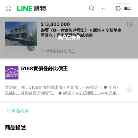
筆記
$13,800,000
御璽《僅一席廣告戶釋出》★麟洛★全新雙車
墅溪水｜屏東縣麟洛鄉成功路
商品已停售
5168實價登錄比價王
5168實價登錄比價王
買房前，先上5168實價登錄比價王查實價，一站搞定！ ● 全台7
萬棟以上社區建案房價資訊。 ● 網羅全台20萬間以上待售房屋，
找房超輕鬆。 ● 每月3次即時完整揭露全台實價登錄到門牌！ ●
500萬筆以上歷史成交紀錄全公開，議價有底氣。 ● AI查房價機
器人，24小時在線查。
商品描述
商品描述