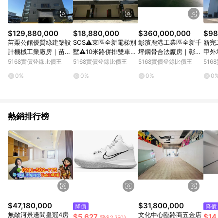
$129,880,000
$18,880,000
$360,000,000
$98
苗栗公館優質綠建築設
SOS⚠️東區全新電梯別
彰濱鹿港工業區全新千
新完
計機械工業廠房｜苗栗
墅⚠️10米路併排雙車｜
坪鋼骨合法廠房｜彰化
甲外
縣公館鄉五谷
台中市東區東義街
縣鹿港鎮上林段
廠辦
5168實價登錄比價王
5168實價登錄比價王
5168實價登錄比價王
51
崁路
0%
0%
0%
0
熱銷排行榜
$47,180,000
$31,800,000
降價
降價
無敵河景邊間皇冠4房
文化中心臨路商五金店
$5,627
$14
(降$2,250)