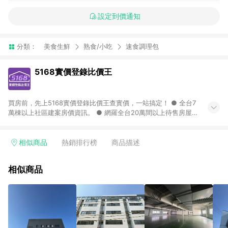
設定到價通知
分類：
美食生鮮
熟食/小吃
速食調理包
5168實價登錄比價王
買房前，先上5168實價登錄比價王查實價，一站搞定！ ● 全台7
萬棟以上社區建案房價資訊。 ● 網羅全台20萬間以上待售房屋，
找房超輕鬆。 ● 每月3次即時完整揭露全台實價登錄到門牌！ ●
500萬筆以上歷史成交紀錄全公開，議價有底氣。 ● AI查房價機
器人，24小時在線查。
相似商品
熱銷排行榜
商品描述
相似商品