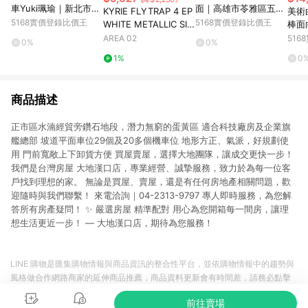
車Yuki珮瑜｜新北市板
面｜高雄市苓雅區五福
KYRIE FLYTRAP 4 EP
美術
橋區中山路二段
一路
5168實價登錄比價王
5168實價登錄比價王
WHITE METALLIC SIL
棒面
VER
雄市
AREA 02
51
0%
0%
1%
0
商品描述
正市區水湳經貿旁鑽石地段，潛力無窮的蛋黃區 適合科技廠房及企業旗
艦總部 坡道平面車位29個及20多個機車位 地形方正、氣派，好規劃使
用 門前寬敞上下卸貨方便 買屋賣屋，選擇大地團隊，讓成交更快一步！
我們是台灣房屋 大地漢口店，專業經營、誠摯服務，致力於為每一位客
戶找到理想的家。 無論是買屋、賣屋，還是有任何房地產相關問題，歡
迎隨時與我們聯繫！ 來電洽詢｜04-2313-9797 專人即時服務，為您解
答所有房產疑問！ ✨ 嚴選房屋 精準配對 用心為您開箱每一間房，讓理
想生活更近一步！ — 大地漢口店，期待為您服務！
LINE 購物是匯集購物情報與商品資訊的整合性平台，並依購物情報中的趨勢與
風格做合作網路商家的延伸商品推薦，商品資料更新會有時間差，請務必點擊
商品至各合作網路商家，確認現售價與購物條件，一切資訊以合作廠商網頁為
前往賣場
準。