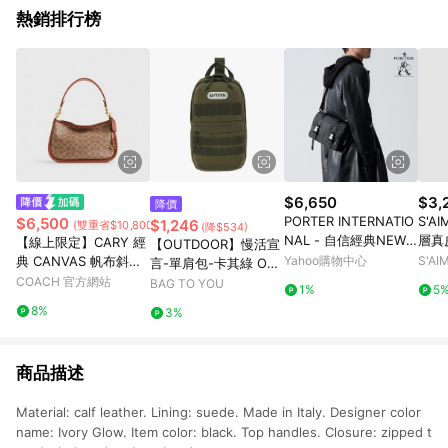
熱銷排行榜
$6,650
$3,
降價
PORTER INTERNATIO
S'AI
$6,500
$1,246
(雙重省$10,800)
(降$534)
NAL - 自信經典NEW
層真
【線上限定】CARY 經
【OUTDOOR】慢活宣
HEAT斜背包 - 全黑
典 CANVAS 帆布斜背
Yahoo購物中心
S'A
言-單肩包-卡其綠 OD2
手袋
COACH 官方網站
33316KI
BAG TO YOU
1%
5
8%
3%
商品描述
Material: calf leather. Lining: suede. Made in Italy. Designer color
name: Ivory Glow. Item color: black. Top handles. Closure: zipped t