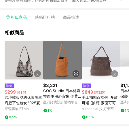
結帳才享有回饋，點數將於廠商出貨後，隔天起算之90個日曆天
陸續確認發送。 2.國際商家之商品金額及回饋點數依據將以商品
未稅價格為準。 3.國際商家之商品金額可能受匯率影響而有微幅
差異。 4.若於商家App下單，不符合LINE購物導購資格。 5.訂單
相似商品
熱銷排行榜
商品描述
超過6個月客訴案件不受理 6. 以下品牌不支援點數回饋：Adidas
/ Adidas Kids / New Balance / New Balance Kids / Nike /
相似商品
Nike Kids 換貨須知： 1. 請提交您的換貨要求並聯繫我們的客戶
服務團隊以預留您的交換商品。 2.預留完成後，將為您的換貨訂
單創建一個新的訂單編號。 3.請通知LINE您的新訂單編號。
4.LINE 將向 Mytheresa 提出交換訂單的返現請求。 5. 請按照
Mytheresa.com 上的換貨指南完成您的換貨。 6. 請等待驗證的
返現顯示在您的界面上，這可能需要幾個月，因為它需要進行手
動處理。
$3,221
$1,1
降價
降價
GOC Studio 日本棉麻
日本S
$299
$849
(降$74)
(降$251)
雙面兩用斜背袋 側背袋
保袋 -
跨境韓版簡約休閑感單
手工抽繩百摺包│多款
- Orange
亞洲跨境設計購物平台
亞洲
肩腋下包包女2025夏
可選 (抽繩)素面可可牛
Pinkoi
Pinko
季新款大容量通勤托特
奶
東森購物 ETMall
citiesocial 找 好東西
1%
1
包
0.5%
0.5%