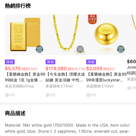
熱銷排行榜
$60
降價
降價
降價
Jov
$5,370
$179,080
$2,099
(降$5,147)
(降$10,175)
(降$41)
特調
【童樂繪金飾】黃金99
【今生金飾】璟耀水波
【童樂繪金飾】黃金99
東森購
99純金 1克 1g金條 幸
結鍊 黃金項鍊 中性男
99幸運星luckystar小
運星LuckyStar (一公
女鍊
金豆0.1錢
康是美網購eShop
東森購物 ETMall
東森購物 ETMall
0
克金塊 投資/收藏/保
0%
0%
0%
值)
商品描述
Material: 18kt white gold (750/1000). Made in the USA. Item color:
white gold, blue. Stone I: 2 sapphires, 1.16ctw, emerald-cut, pear-