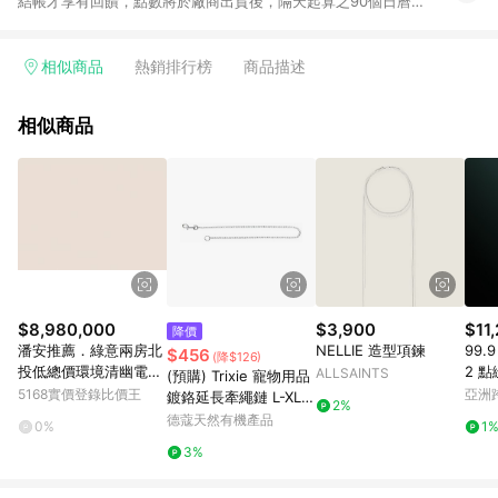
結帳才享有回饋，點數將於廠商出貨後，隔天起算之90個日曆天
陸續確認發送。 2.國際商家之商品金額及回饋點數依據將以商品
未稅價格為準。 3.國際商家之商品金額可能受匯率影響而有微幅
差異。 4.若於商家App下單，不符合LINE購物導購資格。 5.訂單
相似商品
熱銷排行榜
商品描述
超過6個月客訴案件不受理 6. 以下品牌不支援點數回饋：Adidas
/ Adidas Kids / New Balance / New Balance Kids / Nike /
相似商品
Nike Kids 換貨須知： 1. 請提交您的換貨要求並聯繫我們的客戶
服務團隊以預留您的交換商品。 2.預留完成後，將為您的換貨訂
單創建一個新的訂單編號。 3.請通知LINE您的新訂單編號。
4.LINE 將向 Mytheresa 提出交換訂單的返現請求。 5. 請按照
Mytheresa.com 上的換貨指南完成您的換貨。 6. 請等待驗證的
返現顯示在您的界面上，這可能需要幾個月，因為它需要進行手
動處理。
$8,980,000
$3,900
$11
降價
潘安推薦．綠意兩房北
NELLIE 造型項鍊
99.
$456
(降$126)
投低總價環境清幽電梯
2 
ALLSAINTS
(預購) Trixie 寵物用品
美宅｜台北市北投區溫
5168實價登錄比價王
亞洲
鍍鉻延長牽繩鏈 L-XL:
2%
泉路
Pinko
80 cm/4,0 mm (TX21
德蔻天然有機產品
0%
1
963)
3%