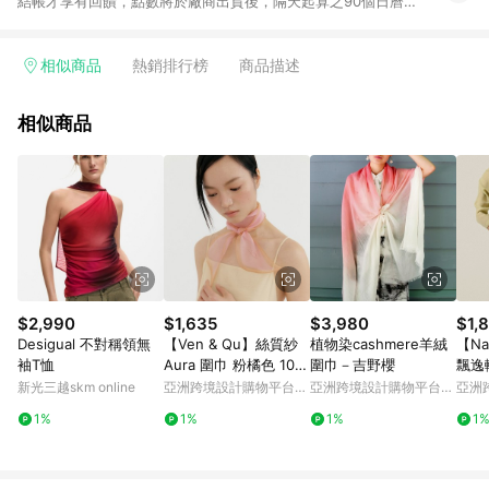
結帳才享有回饋，點數將於廠商出貨後，隔天起算之90個日曆天
陸續確認發送。 2.國際商家之商品金額及回饋點數依據將以商品
未稅價格為準。 3.國際商家之商品金額可能受匯率影響而有微幅
差異。 4.若於商家App下單，不符合LINE購物導購資格。 5.訂單
相似商品
熱銷排行榜
商品描述
超過6個月客訴案件不受理 6. 以下品牌不支援點數回饋：Adidas
/ Adidas Kids / New Balance / New Balance Kids / Nike /
相似商品
Nike Kids 換貨須知： 1. 請提交您的換貨要求並聯繫我們的客戶
服務團隊以預留您的交換商品。 2.預留完成後，將為您的換貨訂
單創建一個新的訂單編號。 3.請通知LINE您的新訂單編號。
4.LINE 將向 Mytheresa 提出交換訂單的返現請求。 5. 請按照
Mytheresa.com 上的換貨指南完成您的換貨。 6. 請等待驗證的
返現顯示在您的界面上，這可能需要幾個月，因為它需要進行手
動處理。
$2,990
$1,635
$3,980
$1,
Desigual 不對稱領無
【Ven & Qu】絲質紗
植物染cashmere羊絨
【Na
袖T恤
Aura 圍巾 粉橘色 10×
圍巾－吉野櫻
飄逸
115 公分
上衣
新光三越skm online
亞洲跨境設計購物平台
亞洲跨境設計購物平台
亞洲
Pinkoi
Pinkoi
Pinko
1%
1%
1%
1