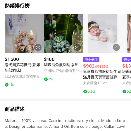
熱銷排行榜
$1,500
$160
歷史低價
歷史
陽光灑落花拱門(新娘
蝴蝶鹿角蕨刺繡徽章
$902
$1,
(降$225)
新郎貓咪)
亞洲跨境設計購物平台
兒童攝影禮服裙新生兒
緞面
Pinkoi
亞洲跨境設計購物平台
滿月百天寶寶蕾絲彈力
夏季
1%
Pinkoi
禮服套裝影樓攝影道具
裙女
東森購物 ETMall
東森購
1%
袍
0.5%
0.
商品描述
Material: 100% viscose. Care instructions: dry clean. Made in Kore
a. Designer color name: Almond Oil. Item color: beige. Collar: cowl