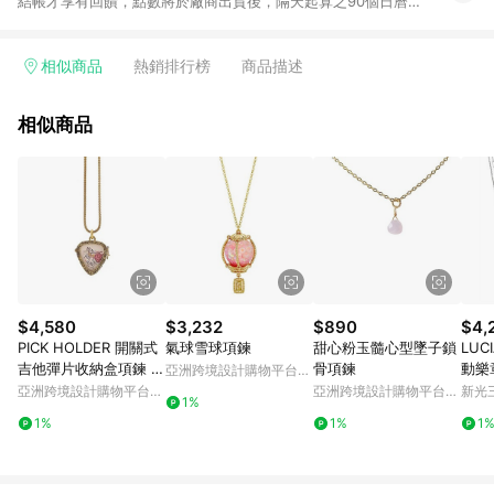
結帳才享有回饋，點數將於廠商出貨後，隔天起算之90個日曆天
陸續確認發送。 2.國際商家之商品金額及回饋點數依據將以商品
未稅價格為準。 3.國際商家之商品金額可能受匯率影響而有微幅
差異。 4.若於商家App下單，不符合LINE購物導購資格。
相似商品
熱銷排行榜
商品描述
相似商品
$4,580
$3,232
$890
$4,
PICK HOLDER 開關式
氣球雪球項鍊
甜心粉玉髓心型墜子鎖
LUC
吉他彈片收納盒項鍊 隕
骨項鍊
動樂
亞洲跨境設計購物平台
石質感款
Pinkoi
亞洲跨境設計購物平台
亞洲跨境設計購物平台
新光三
1%
Pinkoi
Pinkoi
1%
1%
1