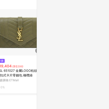
$22,500
降價
降價
YSL 經典山
19,404
$23,250
(降$396)
(降$1,749)
口零錢袋 (黑色 
SL 651027 金屬LOGO粒紋縫
YSL - 金字V 縫線魚子醬拉鍊短
am Saint Lau
Yahoo購物中
扣式卡片零錢包.橄欖綠
夾(黑)
森購物 ETMall
東森購物 ETMall
0.3%
0%
0%