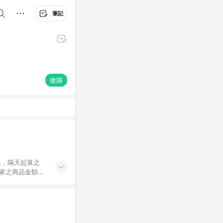
筆記
搶購