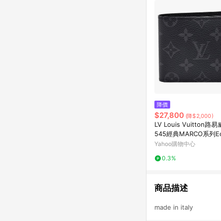
降價
$27,800
(降$2,000)
LV Louis Vuitton路
545經典MARCO系列Ec
布印花摺疊短夾
Yahoo購物中心
0.3%
商品描述
made in italy