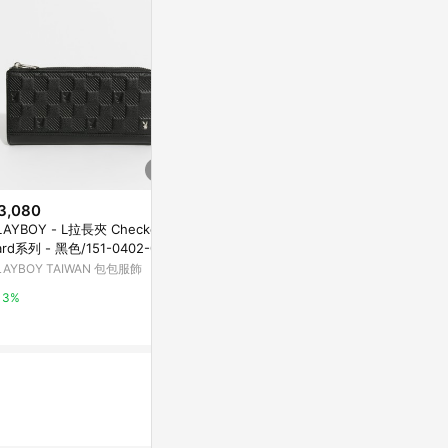
3,080
$17,800
降價
AYBOY - L拉長夾 Checkerb
GUCCI 專櫃款O
$15,500
(降$9,300)
ard系列 - 黑色/151-0402-09-
t/Marmon
Gucci 金屬縫線雙G Logo 多卡
LAYBOY TAIWAN 包包服飾
Yahoo購物中
層雙色短夾(黑色藍色)
微風精品線上
3%
0.3%
5%