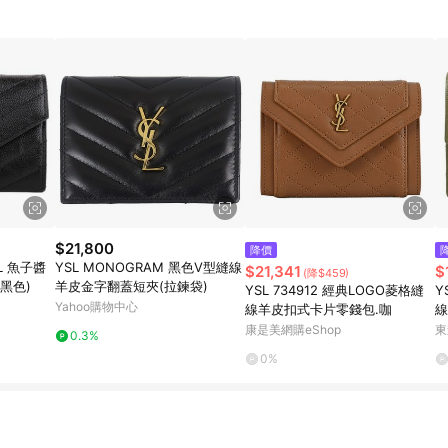
$21,800
降價
SL 魚子醬
YSL MONOGRAM 黑色V型縫線
$21,341
$
(降$459)
黑色)
羊皮金字翻蓋短夾(拉鍊袋)
YSL 734912 經典LOGO菱格縫
Y
Yahoo購物中心
線羊皮扣式卡片零錢包.咖
線
康是美網購eShop
東
0.3%
0%