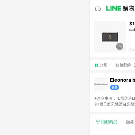
$1
sa
Ele
分類：
鞋包配飾
Eleonora 
※注意事項： 1.需透過LINE購物前往並在同一瀏覽器於24小時內結帳才享有回饋，點數將於廠商出貨後，隔天起算之
90個日曆天陸續確認發送。 2.國際商家之商品金額及回饋點數依據將以商品未稅價格為準。 3.
相似商品
熱銷