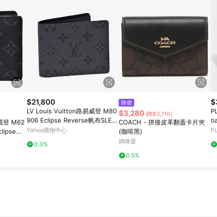
$21,800
$
降價
LV Louis Vuitton路易威登 M80
PL
$3,280
(降$3,710)
906 Eclipse Reverse帆布SLEN
o
易威登 M62
COACH - 拼接皮革翻蓋卡片夾
DER摺疊短夾(黑)
3
Yahoo購物中心
P
lipse帆
(咖啡黑)
媽咪愛
0.3%
0.5%