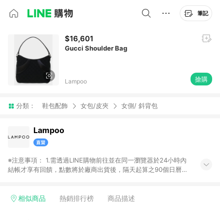
筆記
$16,601
Gucci Shoulder Bag
搶購
Lampoo
分類：
鞋包配飾
女包/皮夾
女側/ 斜背包
Lampoo
※注意事項： 1.需透過LINE購物前往並在同一瀏覽器於24小時內
結帳才享有回饋，點數將於廠商出貨後，隔天起算之90個日曆天
陸續確認發送。 2.國際商家之商品金額及回饋點數依據將以商品
未稅價格為準。 3.國際商家之商品金額可能受匯率影響而有微幅
差異。 4.若於商家App下單，不符合LINE購物導購資格。
相似商品
熱銷排行榜
商品描述