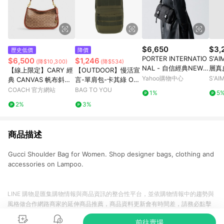
$6,650
$3,
歷史低價
降價
PORTER INTERNATIO
S'AI
$6,500
$1,246
(降$10,300)
(降$534)
NAL - 自信經典NEW
層真
【線上限定】CARY 經
【OUTDOOR】慢活宣
HEAT斜背包 - 全黑
Yahoo購物中心
S'A
典 CANVAS 帆布斜背
言-單肩包-卡其綠 OD2
手袋
33316KI
COACH 官方網站
BAG TO YOU
1%
5
2%
3%
商品描述
Gucci Shoulder Bag for Women. Shop designer bags, clothing and
accessories on Lampoo.
LINE 購物是匯集購物情報與商品資訊的整合性平台，並依購物情報中的趨勢與
風格做合作網路商家的延伸商品推薦，商品資料更新會有時間差，請務必點擊
商品至各合作網路商家，確認現售價與購物條件，一切資訊以合作廠商網頁為
前往賣場
準。