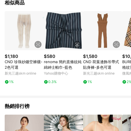
相似商品
$1,180
$580
$1,580
$10
CND 珍珠紗鏤空褲襪-
renoma 簡約直條紋純
CND 荷葉邊飾吊帶式
BUR
2色可選
綿紳士帕巾-藍色
貼身褲-多色可選
格紋
新光三越skm online
Yahoo購物中心
新光三越skm online
微風
1%
0.3%
1%
2
熱銷排行榜