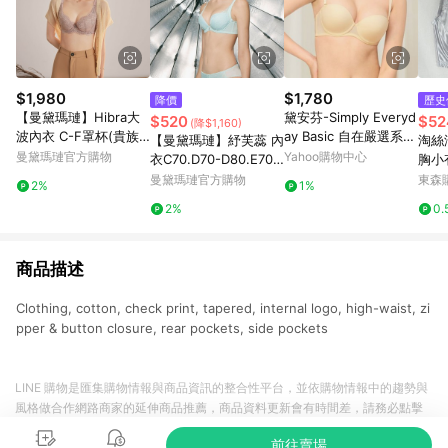
$1,980
$1,780
降價
歷史
【曼黛瑪璉】Hibra大
黛安芬-Simply Everyd
$520
$52
(降$1,160)
波內衣 C-F罩杯(貴族
ay Basic 自在嚴選系列
【曼黛瑪璉】紓芙蕊 內
淘絲
棕)
魔術半罩活動肩帶內衣
曼黛瑪璉官方購物
Yahoo購物中心
衣C70.D70-D80.E70-
胸小
B-D 柔嫩黃
E85罩杯(湖水藍)
大碼
曼黛瑪璉官方購物
東森購
2%
1%
2%
0.
商品描述
Clothing, cotton, check print, tapered, internal logo, high-waist, zi
pper & button closure, rear pockets, side pockets
LINE 購物是匯集購物情報與商品資訊的整合性平台，並依購物情報中的趨勢與
風格做合作網路商家的延伸商品推薦，商品資料更新會有時間差，請務必點擊
商品至各合作網路商家，確認現售價與購物條件，一切資訊以合作廠商網頁為
前往賣場
準。