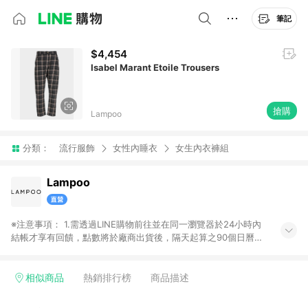
筆記
$4,454
Isabel Marant Etoile Trousers
搶購
Lampoo
分類：
流行服飾
女性內睡衣
女生內衣褲組
Lampoo
※注意事項： 1.需透過LINE購物前往並在同一瀏覽器於24小時內
結帳才享有回饋，點數將於廠商出貨後，隔天起算之90個日曆天
陸續確認發送。 2.國際商家之商品金額及回饋點數依據將以商品
未稅價格為準。 3.國際商家之商品金額可能受匯率影響而有微幅
差異。 4.若於商家App下單，不符合LINE購物導購資格。
相似商品
熱銷排行榜
商品描述