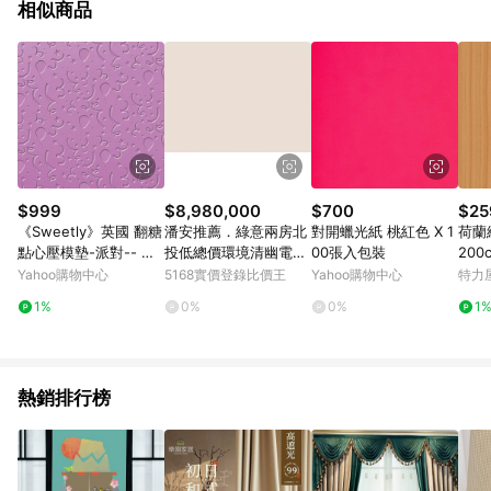
相似商品
$999
$8,980,000
$700
$25
《Sweetly》英國 翻糖
潘安推薦．綠意兩房北
對開蠟光紙 桃紅色 X 1
荷蘭
點心壓模墊-派對-- 翻
投低總價環境清幽電梯
00張入包裝
200
糖器具 烘焙用品
美宅｜台北市北投區溫
Yahoo購物中心
5168實價登錄比價王
Yahoo購物中心
特力
泉路
1%
0%
0%
1
熱銷排行榜