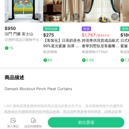
$950
限時加碼
降價
限時
法鬥 門簾 富士山
$275
$1,787
$18
(降$446)
亞洲跨境設計購物平台
【客製化】日系奶茶色
跨境專供現貨成品歐式
日式
Pinkoi
99%遮光窗簾 加厚 隔
奢華別墅臥室客廳餐廳
窗簾
1%
音隔熱窗簾 落地窗簾
加厚絨布遮光窗簾布
半遮
蝦皮購物
東森購物 ETMall
蝦皮
隔間簾 客廳臥室窗簾
地窗
8%
0.5%
7.
棉麻布簾 遮醜簾 門簾
私隔
遮光簾
商品描述
Damask Blockout Pinch Pleat Curtains
LINE 購物是匯集購物情報與商品資訊的整合性平台，並依購物情報中的趨勢與
風格做合作網路商家的延伸商品推薦，商品資料更新會有時間差，請務必點擊
商品至各合作網路商家，確認現售價與購物條件，一切資訊以合作廠商網頁為
前往賣場
準。
加入筆記
設定到價通知