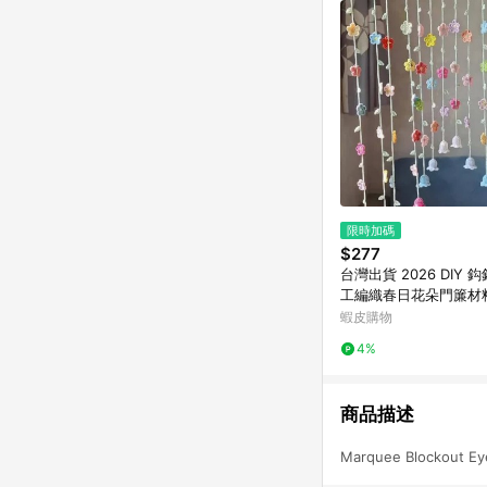
限時加碼
$277
台灣出貨 2026 DIY 
工編織春日花朵門簾材
編織鉤針毛線門簾春日
蝦皮購物
材
4%
商品描述
Marquee Blockout Ey