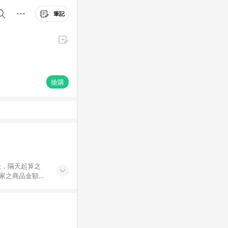
筆記
搶購