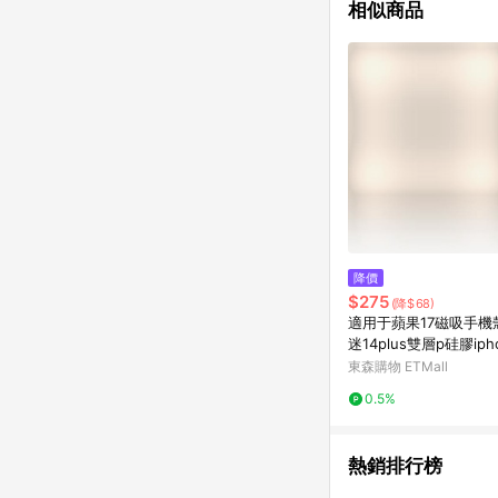
相似商品
降價
$275
(降$68)
適用于蘋果17磁吸手機殼
迷14plus雙層p硅膠ipho
omax軍旅保護套戰術
東森購物 ETMall
用磨軍事風magsafe
0.5%
熱銷排行榜