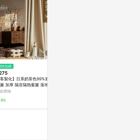
$799
限時加碼
降價
SNOOPY史努比 長 門簾 裝飾性
275
$1,787
(降$4
掛布
客製化】日系奶茶色99%遮光
跨境專供現貨
亞洲跨境設計購物平台 Pinkoi
簾 加厚 隔音隔熱窗簾 落地窗
臥室客廳餐廳
 隔間簾 客廳臥室窗簾 棉麻布
布
皮購物
東森購物 ETMa
1%
 遮醜簾 門簾 遮光簾
8%
0.5%