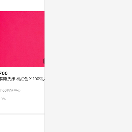
700
$399
限時加碼
開蠟光紙 桃紅色 X 100張入包
INK不鏽鋼烤漆壁掛掛桿80cm附
$26
免釘膠 白
🌺愛情花種
ahoo購物中心
HOLA
｜多年生宿根
四季開花庭院
蝦皮購物
0%
1%
花球｜多買多
10%
薦