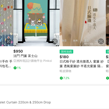
$950
限時加碼
法鬥 門簾 富士山
$180
$
亞洲跨境設計購物平台 Pinkoi
鈎針手作 手
日式格子紗 透光微透人 窗簾 紗
【
料包毛線
簾 透氣窗簾紗 半遮光窗簾 陽台
窗
1%
小花鈴蘭
窗戶落地窗簾 窗簾紗 窗紗 隱私
簾
蝦皮購物
蝦
隔簾 窗紗簾 窗簾布
簾
7.2%
elet Curtain 220cm & 250cm Drop