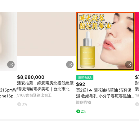
$8,980,000
$
限時加碼
潘安推薦．綠意兩房北投低總價
對
$92
環境清幽電梯美宅｜台北市北投
裝
15pm彩
買2送1🔥 蘭花油精華油 清爽保
區溫泉路
5168實價登錄比價王
Y
ne16pr
濕 收縮毛孔 小分子容斑容黑油精
防摔高級耐
華 亮白精華 淡紋精華 時光凝萃
蝦皮購物
0%
蘭花油 精華油 蘭花精華
2%