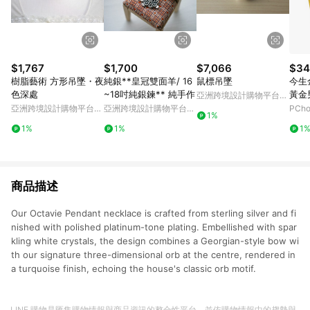
$1,767
$1,700
$7,066
$34
樹脂藝術 方形吊墜・夜
純銀**皇冠雙面羊/ 16
鼠標吊墜
今生
色深處
~18吋純銀鍊** 純手作
黃金
亞洲跨境設計購物平台
Pinkoi
亞洲跨境設計購物平台
亞洲跨境設計購物平台
PCh
1%
Pinkoi
Pinkoi
1%
1%
1
商品描述
Our Octavie Pendant necklace is crafted from sterling silver and fi
nished with polished platinum-tone plating. Embellished with spar
kling white crystals, the design combines a Georgian-style bow wi
th our signature three-dimensional orb at the centre, rendered in
a turquoise finish, echoing the house's classic orb motif.
LINE 購物是匯集購物情報與商品資訊的整合性平台，並依購物情報中的趨勢與