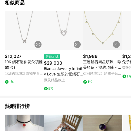
相似商品
$12,027
$1,989
$1,
限時加碼
10K 鑽石迷你花朵項鍊
三連鋯石衛星項鍊 - 歐
兔子
$29,000
(白金)
美項鍊 - 簡約項鍊 - 小
亞洲
Bianca Jewelry Infinit
清新
Pinko
亞洲跨境設計購物平台
亞洲跨境設計購物平台
y Love 無限的愛鑽石
1
Pinkoi
Pinkoi
項鍊
微風精品線上
1%
1%
5%
熱銷排行榜