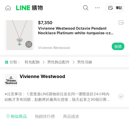
筆記
$7,350
Vivienne Westwood Octavie Pendant
Necklace Platinum-white-turquoise-cz
Platinum-white-turquoise-cz Women
搶購
Vivienne Westwood
分類：
鞋包配飾
男性飾品配件
男性項鍊
Vivienne Westwood
※注意事項： 1.需透過LINE購物前往並在同一瀏覽器於24小時內
結帳才享有回饋，點數將於廠商出貨後，隔天起算之90個日曆天
陸續確認發送。 2.國際商家之商品金額及回饋點數依據將以商品
未稅價格為準。 3.國際商家之商品金額可能受匯率影響而有微幅
差異。 4.若於商家App下單，不符合LINE購物導購資格。
相似商品
熱銷排行榜
商品描述