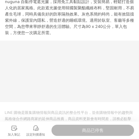
nuguna 自黏停電遮光簾，採用免工具黏貼設計，安裝簡易，輕鬆打造個
人化的居家風格。此款遮光簾使用韓國製聚酯纖維布料，堅固耐用，不易
產生毛球，同時具備良好的防寒隔熱效果。灰色系簡約時尚，能有效阻擋
紫外線，保護室內隱私，營造舒適的睡眠環境。適用於臥室、客廳等多種
空間，為您帶來寧靜舒適的生活體驗。尺寸為90 x 240公分，單入包
裝，方便您一次購足所需。
LINE 購物是匯集購物情報與商品資訊的整合性平台，並依購物情報中的趨勢與
風格做合作網路商家的延伸商品推薦，商品資料更新會有時間差，請務必點擊
商品至各合作網路商家，確認現售價與購物條件，一切資訊以合作廠商網頁為
商品已停售
準。
加入筆記
設定到價通知