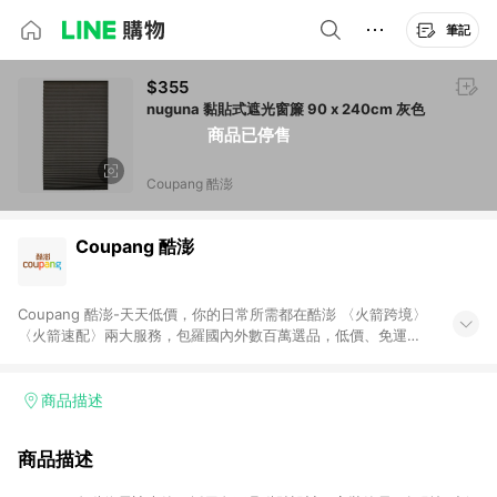
筆記
$355
nuguna 黏貼式遮光窗簾 90 x 240cm 灰色
商品已停售
Coupang 酷澎
Coupang 酷澎
Coupang 酷澎-天天低價，你的日常所需都在酷澎 〈火箭跨境〉
〈火箭速配〉兩大服務，包羅國內外數百萬選品，低價、免運，
隔日出貨直送到府。挑戰市場最低價，再享免運優惠，食品、保
健、美妝、母嬰、服飾等，快來選購。 WOW！會員 無條件免運
加入WOW會員告別湊免運，火箭速配、火箭跨境優質選品不限金
商品描述
額快速配送，想買就能買。
商品描述