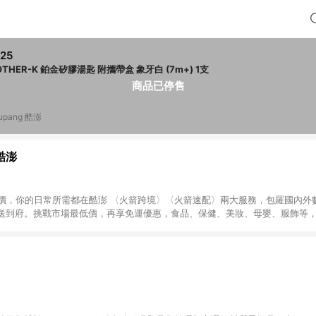
25
MOTHER-K 鉑金矽膠湯匙 附攜帶盒 象牙白 (7m+) 1支
商品已停售
upang 酷澎
 酷澎
天天低價，你的日常所需都在酷澎 〈火箭跨境〉〈火箭速配〉兩大服務，包羅國內
送到府。挑戰市場最低價，再享免運優惠，食品、保健、美妝、母嬰、服飾等
免運 加入WOW會員告別湊免運，火箭速配、火箭跨境優質選品不限金額快速配