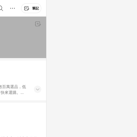
筆記
外數百萬選品，低
，快來選購。
送，想買就能買。