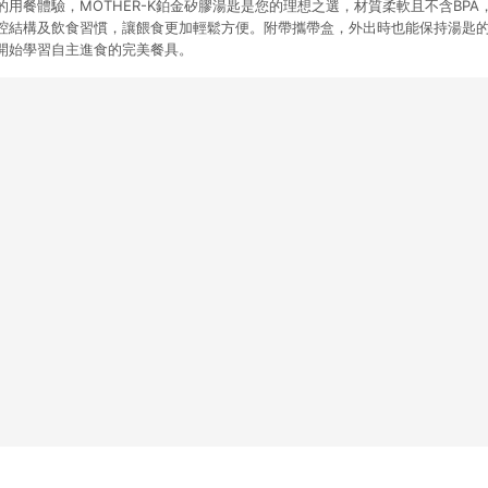
用餐體驗，MOTHER-K鉑金矽膠湯匙是您的理想之選，材質柔軟且不含BP
腔結構及飲食習慣，讓餵食更加輕鬆方便。附帶攜帶盒，外出時也能保持湯匙的
開始學習自主進食的完美餐具。