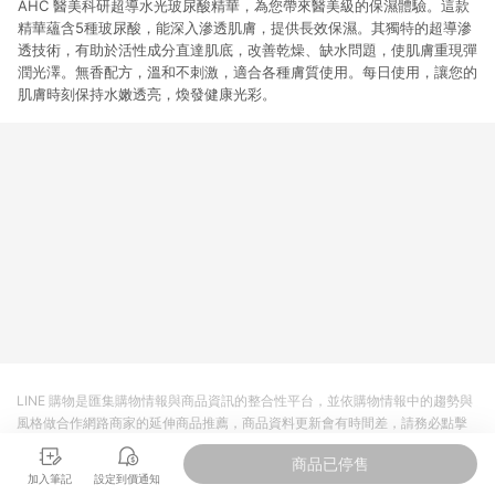
AHC 醫美科研超導水光玻尿酸精華，為您帶來醫美級的保濕體驗。這款
精華蘊含5種玻尿酸，能深入滲透肌膚，提供長效保濕。其獨特的超導滲
透技術，有助於活性成分直達肌底，改善乾燥、缺水問題，使肌膚重現彈
潤光澤。無香配方，溫和不刺激，適合各種膚質使用。每日使用，讓您的
肌膚時刻保持水嫩透亮，煥發健康光彩。
LINE 購物是匯集購物情報與商品資訊的整合性平台，並依購物情報中的趨勢與
風格做合作網路商家的延伸商品推薦，商品資料更新會有時間差，請務必點擊
商品至各合作網路商家，確認現售價與購物條件，一切資訊以合作廠商網頁為
商品已停售
準。
加入筆記
設定到價通知