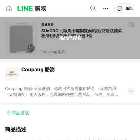
筆記
$499
SUnORO 北歐風不鏽鋼雙面砧板/防滑抗菌菜
板/廚房切菜板 中號 白色 1個
商品已停售
Coupang 酷澎
Coupang 酷澎
Coupang 酷澎-天天低價，你的日常所需都在酷澎 〈火箭跨境〉
〈火箭速配〉兩大服務，包羅國內外數百萬選品，低價、免運，
隔日出貨直送到府。挑戰市場最低價，再享免運優惠，食品、保
健、美妝、母嬰、服飾等，快來選購。 WOW！會員 無條件免運
加入WOW會員告別湊免運，火箭速配、火箭跨境優質選品不限金
商品描述
額快速配送，想買就能買。
商品描述