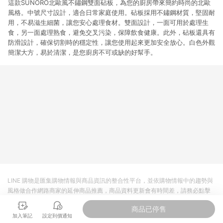
這款SUNORO北歐風不鏽鋼雙面砧板，為您的廚房帶來簡約時尚的北歐
風格。中號尺寸設計，適合日常家庭使用。砧板採用不鏽鋼材質，堅固耐
用，不易滋生細菌，讓您安心處理食材。雙面設計，一面可用於處理生
食，另一面處理熟食，避免交叉污染，保障飲食健康。此外，砧板還具有
防滑設計，確保切割時的穩定性，讓您使用起來更加安全放心。白色外觀
簡潔大方，易於清潔，是您廚房不可或缺的好幫手。
LINE 購物是匯集購物情報與商品資訊的整合性平台，並依購物情報中的趨勢與
風格做合作網路商家的延伸商品推薦，商品資料更新會有時間差，請務必點擊
商品至各合作網路商家，確認現售價與購物條件，一切資訊以合作廠商網頁為
商品已停售
準。
加入筆記
設定到價通知