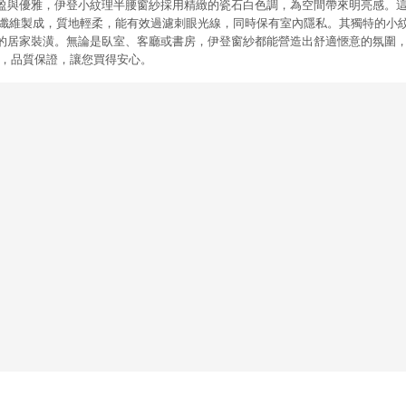
與優雅，伊登小紋理半腰窗紗採用精緻的瓷石白色調，為空間帶來明亮感。這款窗紗
聚酯纖維製成，質地輕柔，能有效過濾刺眼光線，同時保有室內隱私。其獨特的小
的居家裝潢。無論是臥室、客廳或書房，伊登窗紗都能營造出舒適愜意的氛圍
把關，品質保證，讓您買得安心。