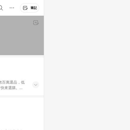
筆記
外數百萬選品，低
，快來選購。
送，想買就能買。