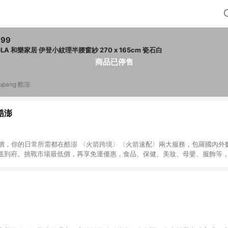
999
HOLA 和樂家居 伊登小紋理半腰窗紗 270 x 165cm 瓷石白
商品已停售
upang 酷澎
 酷澎
天天低價，你的日常所需都在酷澎 〈火箭跨境〉〈火箭速配〉兩大服務，包羅國內
送到府。挑戰市場最低價，再享免運優惠，食品、保健、美妝、母嬰、服飾等
免運 加入WOW會員告別湊免運，火箭速配、火箭跨境優質選品不限金額快速配