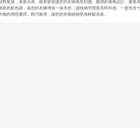
材料製成，表面光滑，能有效保護您的衣物免受刮傷。圓潤的邊角設計，避免
清新的藍色調，為您的衣櫃增添一抹亮色，讓收納空間更具時尚感。一套包含
衣物的理想選擇。輕巧耐用，讓您的衣物收納更加輕鬆高效。