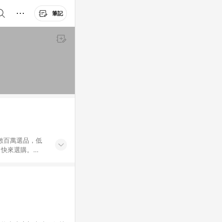
筆記
外數百萬選品，低
，快來選購。
送，想買就能買。