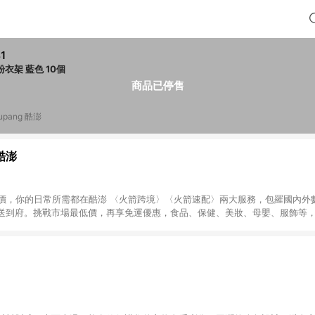
1
浸粉衣架 藍色 10個
商品已停售
upang 酷澎
 酷澎
天天低價，你的日常所需都在酷澎 〈火箭跨境〉〈火箭速配〉兩大服務，包羅國內
送到府。挑戰市場最低價，再享免運優惠，食品、保健、美妝、母嬰、服飾等
免運 加入WOW會員告別湊免運，火箭速配、火箭跨境優質選品不限金額快速配