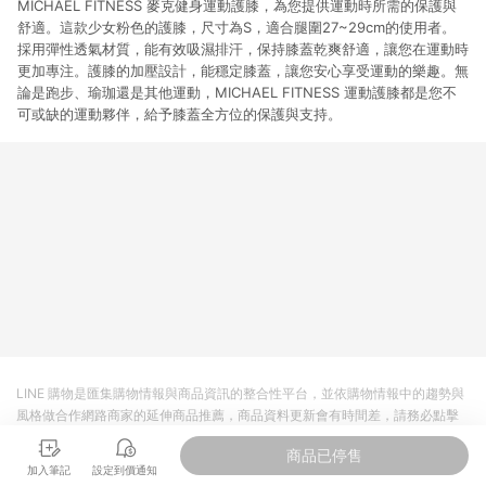
MICHAEL FITNESS 麥克健身運動護膝，為您提供運動時所需的保護與
舒適。這款少女粉色的護膝，尺寸為S，適合腿圍27~29cm的使用者。
採用彈性透氣材質，能有效吸濕排汗，保持膝蓋乾爽舒適，讓您在運動時
更加專注。護膝的加壓設計，能穩定膝蓋，讓您安心享受運動的樂趣。無
論是跑步、瑜珈還是其他運動，MICHAEL FITNESS 運動護膝都是您不
可或缺的運動夥伴，給予膝蓋全方位的保護與支持。
LINE 購物是匯集購物情報與商品資訊的整合性平台，並依購物情報中的趨勢與
風格做合作網路商家的延伸商品推薦，商品資料更新會有時間差，請務必點擊
商品至各合作網路商家，確認現售價與購物條件，一切資訊以合作廠商網頁為
商品已停售
準。
加入筆記
設定到價通知