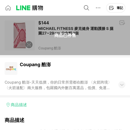
筆記
$144
MICHAEL FITNESS 麥克健身 運動護膝 S 腿
圍27~29cm 少女粉 1個
商品已停售
Coupang 酷澎
Coupang 酷澎
Coupang 酷澎-天天低價，你的日常所需都在酷澎 〈火箭跨境〉
〈火箭速配〉兩大服務，包羅國內外數百萬選品，低價、免運，
隔日出貨直送到府。挑戰市場最低價，再享免運優惠，食品、保
健、美妝、母嬰、服飾等，快來選購。 WOW！會員 無條件免運
加入WOW會員告別湊免運，火箭速配、火箭跨境優質選品不限金
商品描述
額快速配送，想買就能買。
商品描述