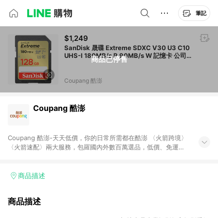
筆記
$1,249
SanDisk 晟碟 Extreme SDXC V30 U3 C10
UHS-I 180MB/s R 90MB/s W 記憶卡 公司貨
商品已停售
128GB 1個
Coupang 酷澎
Coupang 酷澎
Coupang 酷澎-天天低價，你的日常所需都在酷澎 〈火箭跨境〉
〈火箭速配〉兩大服務，包羅國內外數百萬選品，低價、免運，
隔日出貨直送到府。挑戰市場最低價，再享免運優惠，食品、保
健、美妝、母嬰、服飾等，快來選購。 WOW！會員 無條件免運
加入WOW會員告別湊免運，火箭速配、火箭跨境優質選品不限金
商品描述
額快速配送，想買就能買。
商品描述