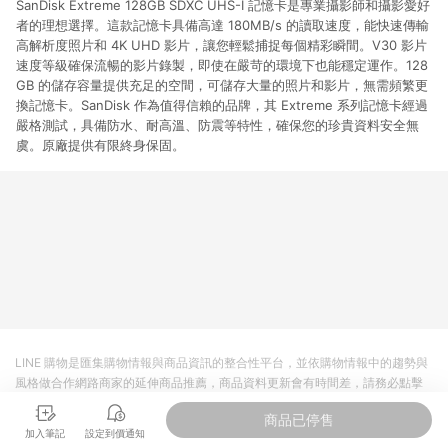
SanDisk Extreme 128GB SDXC UHS-I 記憶卡是專業攝影師和攝影愛好
者的理想選擇。這款記憶卡具備高達 180MB/s 的讀取速度，能快速傳輸
高解析度照片和 4K UHD 影片，讓您輕鬆捕捉每個精彩瞬間。V30 影片
速度等級確保流暢的影片錄製，即使在嚴苛的環境下也能穩定運作。128
GB 的儲存容量提供充足的空間，可儲存大量的照片和影片，無需頻繁更
換記憶卡。SanDisk 作為值得信賴的品牌，其 Extreme 系列記憶卡經過
嚴格測試，具備防水、耐高溫、防震等特性，確保您的珍貴資料安全無
虞。原廠提供有限終身保固。
LINE 購物是匯集購物情報與商品資訊的整合性平台，並依購物情報中的趨勢與
風格做合作網路商家的延伸商品推薦，商品資料更新會有時間差，請務必點擊
商品至各合作網路商家，確認現售價與購物條件，一切資訊以合作廠商網頁為
商品已停售
準。
加入筆記
設定到價通知