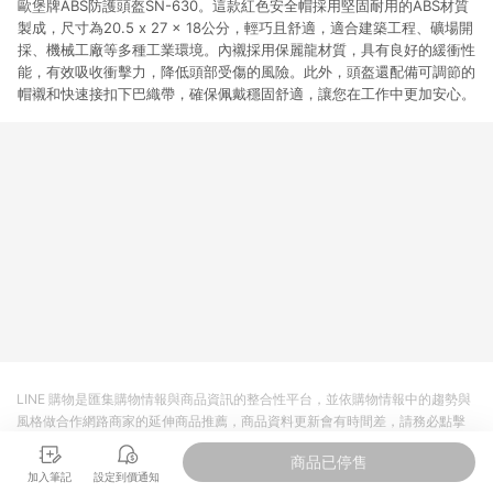
歐堡牌ABS防護頭盔SN-630。這款紅色安全帽採用堅固耐用的ABS材質
製成，尺寸為20.5 x 27 x 18公分，輕巧且舒適，適合建築工程、礦場開
採、機械工廠等多種工業環境。內襯採用保麗龍材質，具有良好的緩衝性
能，有效吸收衝擊力，降低頭部受傷的風險。此外，頭盔還配備可調節的
帽襯和快速接扣下巴織帶，確保佩戴穩固舒適，讓您在工作中更加安心。
LINE 購物是匯集購物情報與商品資訊的整合性平台，並依購物情報中的趨勢與
風格做合作網路商家的延伸商品推薦，商品資料更新會有時間差，請務必點擊
商品至各合作網路商家，確認現售價與購物條件，一切資訊以合作廠商網頁為
商品已停售
準。
加入筆記
設定到價通知