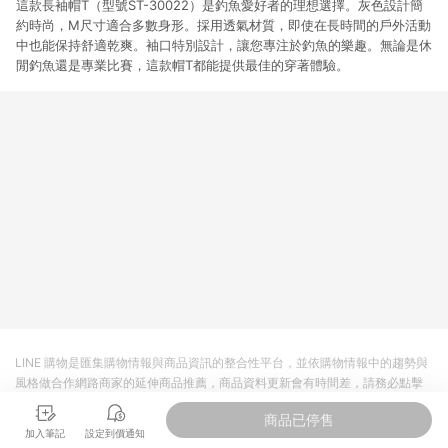
這款長袖帽T（型號ST-30022）是釣魚愛好者的理想選擇。灰色設計簡
約時尚，M尺寸適合多數身形。採用透氣材質，即使在長時間的戶外活動
中也能保持舒適乾爽。袖口特別設計，讓您專注於釣魚的樂趣。無論是休
閒釣魚還是專業比賽，這款帽T都能提供最佳的穿著體驗。
LINE 購物是匯集購物情報與商品資訊的整合性平台，並依購物情報中的趨勢與
風格做合作網路商家的延伸商品推薦，商品資料更新會有時間差，請務必點擊
商品至各合作網路商家，確認現售價與購物條件，一切資訊以合作廠商網頁為
商品已停售
準。
加入筆記
設定到價通知