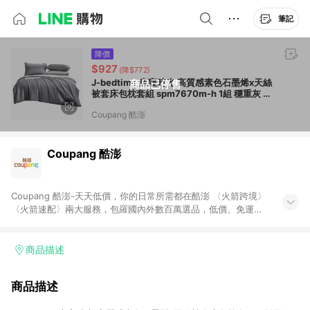
筆記
降價
$927
(降$772)
J-bedtime 床寢時光 高質感素色石墨烯x天絲
商品已停售
被套床包枕套組 spm7670m-h 1組 穩重灰 枕
套兩個 + 床包 + 被套 雙人
Coupang 酷澎
Coupang 酷澎
Coupang 酷澎-天天低價，你的日常所需都在酷澎 〈火箭跨境〉
〈火箭速配〉兩大服務，包羅國內外數百萬選品，低價、免運，
隔日出貨直送到府。挑戰市場最低價，再享免運優惠，食品、保
健、美妝、母嬰、服飾等，快來選購。 WOW！會員 無條件免運
加入WOW會員告別湊免運，火箭速配、火箭跨境優質選品不限金
商品描述
額快速配送，想買就能買。
商品描述