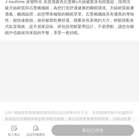
J-bedtime 床寢時光 高質感素色石墨烯x天絲被套床包枕套組，採用頂
級天絲材質與石墨烯纖維，為您打造舒適健康的睡眠環境。天絲材質親膚
透氣，觸感絲滑，給您帶來極致的睡眠享受。石墨烯纖維具有優異的導熱
性，能快速散熱，保持被窩乾爽舒適。穩重灰色系簡約大方，輕鬆搭配各
式臥室風格，提升居家品味。床包採用鬆緊帶設計，不易滑動，讓您在睡
眠中也能保持床面的平整，享受一夜好眠。
LINE 購物是匯集購物情報與商品資訊的整合性平台，並依購物情報中的趨勢與
風格做合作網路商家的延伸商品推薦，商品資料更新會有時間差，請務必點擊
商品至各合作網路商家，確認現售價與購物條件，一切資訊以合作廠商網頁為
商品已停售
準。
加入筆記
設定到價通知