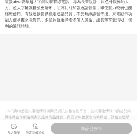
這款aiwa愛華超大字鍵助聽有線電話，專為長輩設計，銀色外觀簡約大
方。超大字鍵讓撥號更清晰，助聽功能加強通話音量，即使聽力較弱也能
輕鬆使用。有線連接提供穩定通話品質，不受無線訊號干擾。來電顯示功
能方便掌握來電資訊，多組鈴聲選擇增添個人風格。讓長輩享受清晰、便
利的通話體驗。
LINE 購物是匯集購物情報與商品資訊的整合性平台，並依購物情報中的趨勢與
風格做合作網路商家的延伸商品推薦，商品資料更新會有時間差，請務必點擊
商品至各合作網路商家，確認現售價與購物條件，一切資訊以合作廠商網頁為
商品已停售
準。
加入筆記
設定到價通知