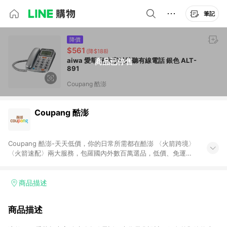
筆記
降價
$561
(降$188)
aiwa 愛華 超大字鍵助聽有線電話 銀色 ALT-
商品已停售
891
Coupang 酷澎
Coupang 酷澎
Coupang 酷澎-天天低價，你的日常所需都在酷澎 〈火箭跨境〉
〈火箭速配〉兩大服務，包羅國內外數百萬選品，低價、免運，
隔日出貨直送到府。挑戰市場最低價，再享免運優惠，食品、保
健、美妝、母嬰、服飾等，快來選購。 WOW！會員 無條件免運
加入WOW會員告別湊免運，火箭速配、火箭跨境優質選品不限金
商品描述
額快速配送，想買就能買。
商品描述