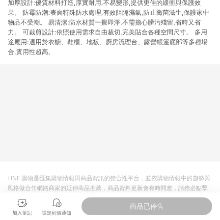
加厚設計:優質材料打造,厚實耐用,不易變形,提供更佳的緩衝與保護效
果。 防霉防潮:表面特殊防水處理,有效阻隔濕氣,防止黴菌滋生,保護家中
物品不受潮。 易清潔:防水材質一擦即淨,不需擔心髒污殘留,省時又省
力。 可裁剪設計:依照使用需求自由裁切,完美貼合各種空間尺寸。 多用
途應用:適用於衣櫥、鞋櫃、地板、廚房流理台、露營帳篷底部等多種場
合,實用性超高。
LINE 購物是匯集購物情報與商品資訊的整合性平台，並依購物情報中的趨勢與
風格做合作網路商家的延伸商品推薦，商品資料更新會有時間差，請務必點擊
商品至各合作網路商家，確認現售價與購物條件，一切資訊以合作廠商網頁為
商品已停售
準。
加入筆記
設定到價通知