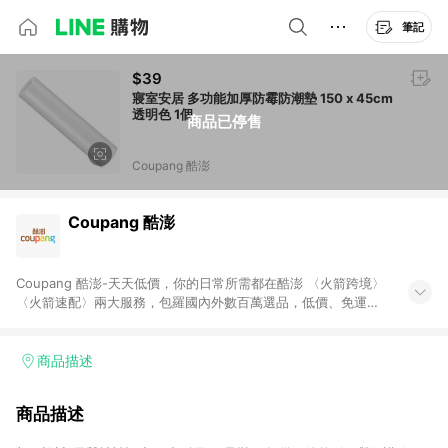
筆記
$39
寢室安居 多功能加厚防霉防潮墊 150 x 45cm
透明色 1個
商品已停售
Coupang 酷澎
Coupang 酷澎
Coupang 酷澎-天天低價，你的日常所需都在酷澎 〈火箭跨境〉
〈火箭速配〉兩大服務，包羅國內外數百萬選品，低價、免運，
隔日出貨直送到府。挑戰市場最低價，再享免運優惠，食品、保
健、美妝、母嬰、服飾等，快來選購。 WOW！會員 無條件免運
加入WOW會員告別湊免運，火箭速配、火箭跨境優質選品不限金
商品描述
額快速配送，想買就能買。
商品描述