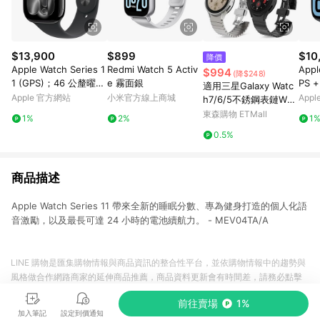
$13,900
$899
$10
降價
Apple Watch Series 1
Redmi Watch 5 Activ
Appl
$994
(降$248)
1 (GPS)；46 公釐曜石
e 霧面銀
PS 
適用三星Galaxy Watc
黑色鋁金屬錶殼；黑色
公釐
Apple 官方網站
小米官方線上商城
App
h7/6/5不銹鋼表鏈Wat
運動型錶帶 - S/M
殼；
ch4/5pro蝴蝶扣FE金
東森購物 ETMall
1%
2%
1
- S/
屬腕帶智能運動手表帶
0.5%
4 classic時尚配件sam
sung
商品描述
Apple Watch Series 11 帶來全新的睡眠分數、專為健身打造的個人化語
音激勵，以及最長可達 24 小時的電池續航力。 - MEV04TA/A
LINE 購物是匯集購物情報與商品資訊的整合性平台，並依購物情報中的趨勢與
風格做合作網路商家的延伸商品推薦，商品資料更新會有時間差，請務必點擊
商品至各合作網路商家，確認現售價與購物條件，一切資訊以合作廠商網頁為
前往賣場
1%
準。
加入筆記
設定到價通知