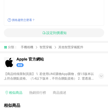
價格趨勢怎麼看？
設定到價通知
分類：
手機相機
智慧穿戴
其他智慧穿戴配件
Apple 官方網站
【商品特殊限制頁面】 1. 若使用LINE購物App購物，僅1.5版本以
上符合贈點資格。（1.4以下版本，不符合贈點資格） 2. 需透過
LINE購物前往Apple蘋果官方網站消費，並在同一瀏覽器於24小
時內結帳，即享有LINE POINTS回饋資格。 3. 符合資格者將於出
貨後3個工作日陸續發送交易訊息通知。 4. 點數將於廠商出貨
相似商品
熱銷排行榜
商品描述
後，隔天起算之60個工作日陸續確認發送。 5. 部分商品不具點數
回饋資格，亦不能使用點數紅包，包含iPhone 17系列、iPhone
相似商品
17e、MacBook Neo、Studio Display XDR 及 Studio Display、