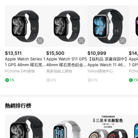
Vision Pro、Vision Pro配件、Pro Display XDR、 禮品卡、禮品
包裝、Apple開發者計畫和運輸、Apple 員購商城、
AppleCare+服務單獨購買或在主產品發貨後購買。 6. 每種型號
都有終⽣回饋限额： a) iPhone、Mac、iPad、Watch、Vision、
Apple TV 及 HomePod : 每個型號6件 b) AirTag 1 件裝及
AirTag 配件: 每款32件 c) AirTag 4 件裝: 8份 d) AirPods 及其他
合資格配: 每款10件 本限額適用於Apple Store網站及APP所有購
買行為，超過限額將停止核發回饋 7. 若您購買符合贈點資格之商
品，且使用禮品卡付款，點數回饋將以扣除禮品卡後的實際付款
$13,511
$15,500
$10,999
$14
金額為回饋計算。 8. 國際商家之商品金額及回饋點數依據將以商
Apple Watch Series 1
Apple Watch S11 GPS
【福利品 原廠保固中】
Appl
品未稅價格為準。 9. 2020/7/13 00:00起回饋點數以商品未稅價
1 GPS 46mm 曜石黑色
46mm 曜石黑色鋁金屬
Apple Watch 11 46m
1 G
格為準。 10. 若您的訂單內有多項商品且為分批出貨，「LINE購
鋁金屬 錶殼搭配 黑色
錶殼 搭黑色運動錶帶
m GPS AL (鋁金屬錶
鋁金
PChome 24h購物
萬家福線上購物
Yahoo購物中心
PCh
物通知」僅會發送首批出貨的商品資訊，其餘商品資訊將於出貨
運動錶帶
M/L _ 台灣公司貨 + 專
殼搭配運動型錶帶)
粉色
後三天顯示於「LINE購物後台>我的>我的訂單>已訂購」。 11.
1%
0%
0%
1
用 (錶貼 & 錶套)
因Apple隱私政策，LINE購物通知發送時，顯示之訂單時間「分:
秒」皆為「59:59」。 12. 建議可將導購過程進行錄影，避免後續
導購失效無從查證
熱銷排行榜