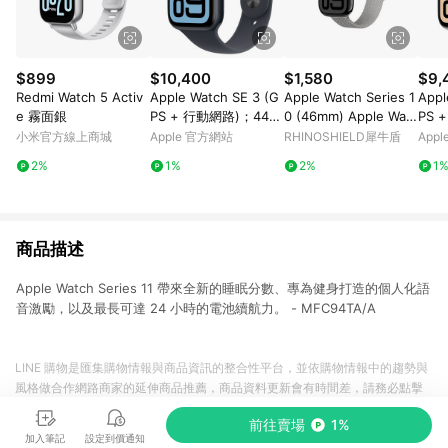
$899
$10,400
$1,580
$9,
Redmi Watch 5 Activ
Apple Watch SE 3 (G
Apple Watch Series 1
Appl
e 霧面銀
PS + 行動網路)；44
0 (46mm) Apple Watc
PS 
公釐午夜色鋁金屬錶
h 專用編織錶帶 灰
公釐
小米官方線上商城
Apple 官方網站
RHINOSHIELD犀牛盾
App
殼；午夜色運動型錶帶
殼；
2%
1%
2%
1
- S/M
- S/
商品描述
Apple Watch Series 11 帶來全新的睡眠分數、專為健身打造的個人化語
音激勵，以及最長可達 24 小時的電池續航力。 - MFC94TA/A
LINE 購物是匯集購物情報與商品資訊的整合性平台，並依購物情報中的趨勢與
風格做合作網路商家的延伸商品推薦，商品資料更新會有時間差，請務必點擊
商品至各合作網路商家，確認現售價與購物條件，一切資訊以合作廠商網頁為
前往賣場
1%
準。
加入筆記
設定到價通知