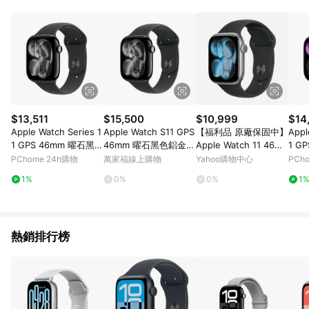
Vision Pro、Vision Pro配件、Pro Display XDR、 禮品卡、禮品
包裝、Apple開發者計畫和運輸、Apple 員購商城、
AppleCare+服務單獨購買或在主產品發貨後購買。 6. 每種型號
都有終⽣回饋限额： a) iPhone、Mac、iPad、Watch、Vision、
Apple TV 及 HomePod : 每個型號6件 b) AirTag 1 件裝及
AirTag 配件: 每款32件 c) AirTag 4 件裝: 8份 d) AirPods 及其他
合資格配: 每款10件 本限額適用於Apple Store網站及APP所有購
買行為，超過限額將停止核發回饋 7. 若您購買符合贈點資格之商
品，且使用禮品卡付款，點數回饋將以扣除禮品卡後的實際付款
$13,511
$15,500
$10,999
$14
金額為回饋計算。 8. 國際商家之商品金額及回饋點數依據將以商
Apple Watch Series 1
Apple Watch S11 GPS
【福利品 原廠保固中】
Appl
品未稅價格為準。 9. 2020/7/13 00:00起回饋點數以商品未稅價
1 GPS 46mm 曜石黑色
46mm 曜石黑色鋁金屬
Apple Watch 11 46m
1 G
格為準。 10. 若您的訂單內有多項商品且為分批出貨，「LINE購
鋁金屬 錶殼搭配 黑色
錶殼 搭黑色運動錶帶
m GPS AL (鋁金屬錶
鋁金
PChome 24h購物
萬家福線上購物
Yahoo購物中心
PCh
物通知」僅會發送首批出貨的商品資訊，其餘商品資訊將於出貨
運動錶帶
M/L _ 台灣公司貨 + 專
殼搭配運動型錶帶)
粉色
後三天顯示於「LINE購物後台>我的>我的訂單>已訂購」。 11.
1%
0%
0%
1
用 (錶貼 & 錶套)
因Apple隱私政策，LINE購物通知發送時，顯示之訂單時間「分:
秒」皆為「59:59」。 12. 建議可將導購過程進行錄影，避免後續
導購失效無從查證
熱銷排行榜