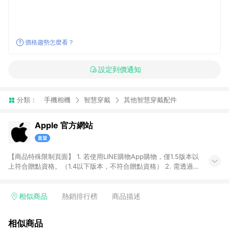
價格趨勢怎麼看？
設定到價通知
分類：
手機相機
智慧穿戴
其他智慧穿戴配件
Apple 官方網站
【商品特殊限制頁面】 1. 若使用LINE購物App購物，僅1.5版本以
上符合贈點資格。（1.4以下版本，不符合贈點資格） 2. 需透過
LINE購物前往Apple蘋果官方網站消費，並在同一瀏覽器於24小
時內結帳，即享有LINE POINTS回饋資格。 3. 符合資格者將於出
貨後3個工作日陸續發送交易訊息通知。 4. 點數將於廠商出貨
相似商品
熱銷排行榜
商品描述
後，隔天起算之60個工作日陸續確認發送。 5. 部分商品不具點數
回饋資格，亦不能使用點數紅包，包含iPhone 17系列、iPhone
相似商品
17e、MacBook Neo、Studio Display XDR 及 Studio Display、