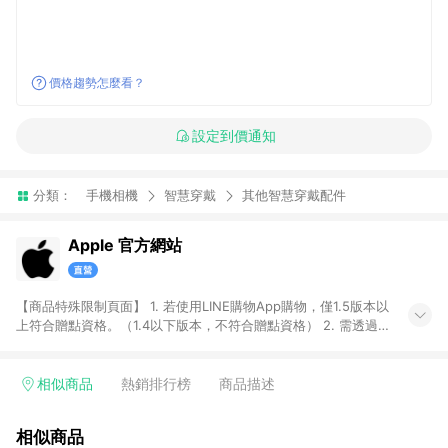
價格趨勢怎麼看？
設定到價通知
分類：
手機相機
智慧穿戴
其他智慧穿戴配件
Apple 官方網站
【商品特殊限制頁面】 1. 若使用LINE購物App購物，僅1.5版本以
上符合贈點資格。（1.4以下版本，不符合贈點資格） 2. 需透過
LINE購物前往Apple蘋果官方網站消費，並在同一瀏覽器於24小
時內結帳，即享有LINE POINTS回饋資格。 3. 符合資格者將於出
貨後3個工作日陸續發送交易訊息通知。 4. 點數將於廠商出貨
相似商品
熱銷排行榜
商品描述
後，隔天起算之60個工作日陸續確認發送。 5. 部分商品不具點數
回饋資格，亦不能使用點數紅包，包含iPhone 17系列、iPhone
相似商品
17e、MacBook Neo、Studio Display XDR 及 Studio Display、