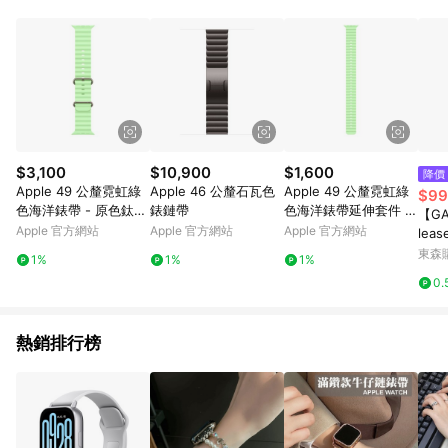
Vision Pro、Vision Pro配件、Pro Display XDR、 禮品卡、禮品
包裝、Apple開發者計畫和運輸、Apple 員購商城、
AppleCare+服務單獨購買或在主產品發貨後購買。 6. 每種型號
都有終⽣回饋限额： a) iPhone、Mac、iPad、Watch、Vision、
Apple TV 及 HomePod : 每個型號6件 b) AirTag 1 件裝及
AirTag 配件: 每款32件 c) AirTag 4 件裝: 8份 d) AirPods 及其他
合資格配: 每款10件 本限額適用於Apple Store網站及APP所有購
買行為，超過限額將停止核發回饋 7. 若您購買符合贈點資格之商
品，且使用禮品卡付款，點數回饋將以扣除禮品卡後的實際付款
$3,100
$10,900
$1,600
降價
金額為回饋計算。 8. 國際商家之商品金額及回饋點數依據將以商
Apple 49 公釐霓虹綠
Apple 46 公釐石瓦色
Apple 49 公釐霓虹綠
$99
品未稅價格為準。 9. 2020/7/13 00:00起回饋點數以商品未稅價
色海洋錶帶 - 原色鈦金
錶鏈帶
色海洋錶帶延伸套件 -
【GA
格為準。 10. 若您的訂單內有多項商品且為分批出貨，「LINE購
屬外觀
黑色鈦金屬外觀
Apple 官方網站
Apple 官方網站
Apple 官方網站
lea
物通知」僅會發送首批出貨的商品資訊，其餘商品資訊將於出貨
m)
東森購
後三天顯示於「LINE購物後台>我的>我的訂單>已訂購」。 11.
1%
1%
1%
因Apple隱私政策，LINE購物通知發送時，顯示之訂單時間「分:
0.
秒」皆為「59:59」。 12. 建議可將導購過程進行錄影，避免後續
導購失效無從查證
熱銷排行榜