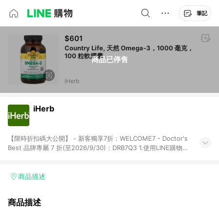
筆記
$601
Country Life, 天然 Omega-3，1000 毫克，
100 粒軟膠囊
商品已停售
iHerb
iHerb
【限時折扣碼大公開】 - 新客獨享7折：WELCOME7 - Doctor's
Best 品牌專屬 7 折(至2026/9/30)：DRB7Q3 1.使用LINE購物下
單前若有點擊其他平台推廣連結，可能導致回饋失敗，建議先清
除cookie後再至LINE購物頁面下單購買。 2.訂單若使用非LINE購
物頁面上提供的折扣碼，則不符合LINE POINTS 回饋資格（官方
商品描述
折扣碼定義：帶有iHerb字樣或由英文單字所組成，如
iHerb1212、IMMUNE20等 ; 非iHerb官方折扣碼定義：個人推廣
商品描述
碼或獎勵代碼 （會獲得獎勵金） 、英文數字亂數組合，如
abc567、xyz987等。） 3. iHerb App下單不符合點數回饋資