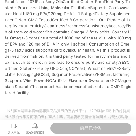
Established 1971Fish Body OilsCertified Gluten-FreeThird Party Te
格。 4.符合贈點資格者，將於出貨後3個工作日陸續發送交易訊
息通知。 5.點數將於廠商出貨後，隔天起算85天後陸續確認發
sted - Processed Using Molecular DistillationSupports Cardiovasc
送。 6.國際商家之商品金額及回饋點數依據將以商品未稅價格為
ular Health180 mg EPA/120 mg DHA in 1 SoftgelDietary Supplemen
準。 7.國際商家之商品金額可能受匯率影響而有微幅差異。 8. 如
tIgen™ Non-GMO TestedCertified B Corporation– Our Pledge of In
需確認訂單回饋資格，僅提供訂購後60天內的訂單查詢。 9.多筆
tegrity –AuthenticityCleanlinessFreshnessConsistencyAccuracyFis
訂單連續下單 : 每一筆訂單皆需獨立從LINE購物完成跳轉，在您
h oil from cold water fish contains Omega-3 fatty acids. Country Li
完成一筆訂單的跳轉及結帳後，若需再次下單，請務必重新透過
fe Omega-3 contains a total of 1000 mg of these oils, with 180 mg
LINE購物跳轉至iHerb後再完成下單及結帳。
of EPA and 120 mg of DHA in only 1 softgel. Consumption of Ome
ga-3 fatty acids supports cardiovascular health. As this product is
derived from fish oil, it is third party tested for heavy metals and t
oxins such as mercury and lead to ensure purity and safety.YESC
ertified Gluten-Free by GFCO.orgNOYeast, Wheat or MilkYESRecy
clable PackagingNOSalt, Sugar or PreservativesYESManufacturing
Supports Wind PowerNOArtificial Flavors or SweetenersNOMagne
sium StearateThis product has been manufactured at a GMP Regis
tered facility.
LINE 購物是匯集購物情報與商品資訊的整合性平台，並依購物情報中的趨勢與
風格做合作網路商家的延伸商品推薦，商品資料更新會有時間差，請務必點擊
商品至各合作網路商家，確認現售價與購物條件，一切資訊以合作廠商網頁為
商品已停售
準。
加入筆記
設定到價通知