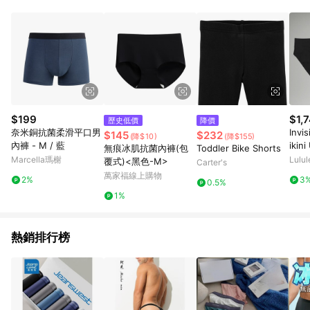
3.若有任何 LINE 點數回饋相關問題，請於下單後 7 日內聯繫客
服。
$199
$1,
歷史低價
降價
奈米銅抗菌柔滑平口男
Invi
$145
$232
(降$10)
(降$155)
內褲 - M / 藍
ikin
無痕冰肌抗菌內褲(包
Toddler Bike Shorts
ck S
Marcella瑪榭
Lulu
覆式)<黑色-M>
Carter's
萬家福線上購物
2%
3
0.5%
1%
熱銷排行榜