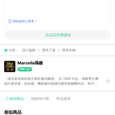
價格趨勢怎麼看？
設定到價通知
分類：
流行服飾
男性下著
男性內褲
Marcella瑪榭
「讓內著成為妳每天最舒服的觸感」 自 1988 年起，瑪榭專注機
能內著研發。從絲襪、機能襪到無縫內褲與無鋼圈內衣，每件都
經過反覆試穿調整，只為給妳真正貼膚、自在的穿著體驗。 ▸▸熱
銷推薦： • 經典無縫內褲｜一體成型、透氣服貼 • 深杯無鋼圈內
衣｜承托升級 × 深度包覆 • 肌乎無感內褲｜0.3mm 超輕薄、不
相似商品
熱銷排行榜
商品描述
悶不緊勒 ※注意事項： 1.若訂單取消或退貨（包含部分退貨），
將不符合贈點資格。 2.點數回饋需透過 LINE 購物進入，並於同
相似商品
一瀏覽器 24 小時內完成結帳。點數將於廠商出貨後 60 天發放。