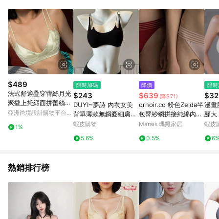
3.若有任何 LINE 點數回饋相關問題，請於下單後 7 日內聯繫客
服。
$489
限時加碼
降價
限時
法式舒適疊穿蕾絲月光
$243
$639
$32
(降$71)
聚攏上托緞面拼蕾絲聚
DUYI~夢詩 內衣女美
ornoir.co 粉色Zelda半
漫畫
攏內衣女小胸顯大文胸
亞洲跨境設計購物平台
背單薄款無鋼圈細肩帶
包臀紗網拼接純綿內襯
顯大
Pinkoi
文胸小胸聚攏防下垂少
親膚高衩內褲 - L
支撐
蝦皮購物
Marais 瑪黑家居
蝦皮
1%
女內衣
乳 
5.6%
0.5%
6
攏內
熱銷排行榜