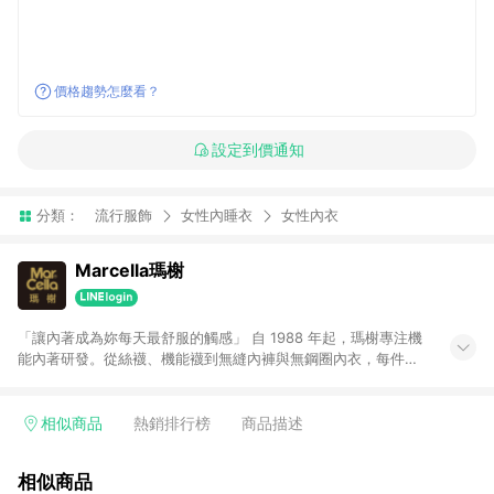
價格趨勢怎麼看？
設定到價通知
分類：
流行服飾
女性內睡衣
女性內衣
Marcella瑪榭
「讓內著成為妳每天最舒服的觸感」 自 1988 年起，瑪榭專注機
能內著研發。從絲襪、機能襪到無縫內褲與無鋼圈內衣，每件都
經過反覆試穿調整，只為給妳真正貼膚、自在的穿著體驗。 ▸▸熱
銷推薦： • 經典無縫內褲｜一體成型、透氣服貼 • 深杯無鋼圈內
衣｜承托升級 × 深度包覆 • 肌乎無感內褲｜0.3mm 超輕薄、不
相似商品
熱銷排行榜
商品描述
悶不緊勒 ※注意事項： 1.若訂單取消或退貨（包含部分退貨），
將不符合贈點資格。 2.點數回饋需透過 LINE 購物進入，並於同
相似商品
一瀏覽器 24 小時內完成結帳。點數將於廠商出貨後 60 天發放。