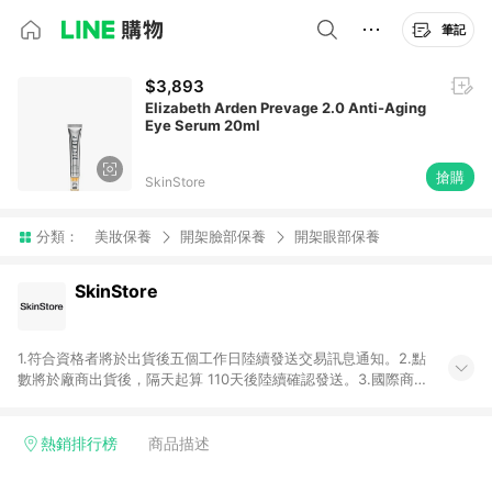
筆記
$3,893
Elizabeth Arden Prevage 2.0 Anti-Aging
Eye Serum 20ml
搶購
SkinStore
分類：
美妝保養
開架臉部保養
開架眼部保養
SkinStore
1.符合資格者將於出貨後五個工作日陸續發送交易訊息通知。2.點
數將於廠商出貨後，隔天起算 110天後陸續確認發送。3.國際商家
之商品金額及回饋點數依據將以商品未稅價格為準。4.國際商家
之商品金額可能受匯率影響而有微幅差異。5. 點數發送依據及返
點上限將以「訂單總金額」計算。6.若於商家App下單，不符合
熱銷排行榜
商品描述
LINE購物導購資格。 7.禮品卡支付以及使用未授權優惠碼不符合
贈點資格。