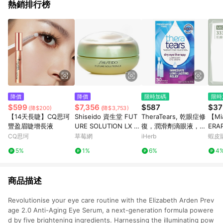
熱銷排行榜
降價
降價
限時加碼
限時
$599
$7,356
$587
$37
(降$200)
(降$3,753)
【14天長睫】CQ思珂
Shiseido 資生堂 FUT
TheraTears, 乾眼症修
【Mi
豐盈眉睫增長液
URE SOLUTION LX 傳
復，潤滑劑滴眼液，30
ERA
奇再生珍萃極光眼霜
個無菌一次性小瓶
華+震
CQ思珂
草莓網
iHerb
蝦皮
N/A-眼唇護理
組)
5%
1%
6%
4
眼霜
商品描述
Revolutionise your eye care routine with the Elizabeth Arden Prev
age 2.0 Anti-Aging Eye Serum, a next-generation formula powere
d by five brightening ingredients. Harnessing the illuminating pow