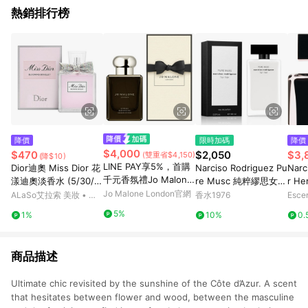
熱銷排行榜
降價
限時加碼
降價
$4,000
$470
$2,050
$3,
(雙重省$4,150)
(降$10)
LINE PAY享5%，首購
Dior迪奧 Miss Dior 花
Narciso Rodriguez Pu
Narc
千元香氛禮Jo Malone
漾迪奧淡香水 (5/30/5
re Musc 純粹繆思女性
r He
London 絲柏與葡萄藤
0/100ml)
Jo Malone London官網
淡香精
Spra
ALaSo艾拉索 美妝 • 保
香水1976
Esce
芳醇香水
養 • 香氛
5%
1%
10%
0.
商品描述
Ultimate chic revisited by the sunshine of the Côte d’Azur. A scent
that hesitates between flower and wood, between the masculine