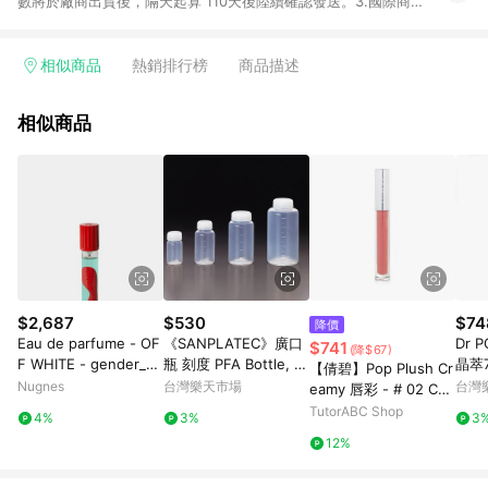
數將於廠商出貨後，隔天起算 110天後陸續確認發送。3.國際商家
之商品金額及回饋點數依據將以商品未稅價格為準。4.國際商家
之商品金額可能受匯率影響而有微幅差異。5. 點數發送依據及返
點上限將以「訂單總金額」計算。6.若於商家App下單，不符合
相似商品
熱銷排行榜
商品描述
LINE購物導購資格。 7.禮品卡支付以及使用未授權優惠碼不符合
贈點資格。
相似商品
$2,687
$530
$74
降價
Eau de parfume - OF
《SANPLATEC》廣口
Dr 
$741
(降$67)
F WHITE - gender_U
瓶 刻度 PFA Bottle, W
晶萃7
【倩碧】Pop Plush Cr
nisex
ide Mouth, PFA
9免
Nugnes
台灣樂天市場
台灣
eamy 唇彩 - # 02 Chif
fon Pop
TutorABC Shop
4%
3%
3
12%