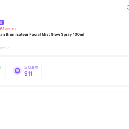
價
51
(降$11)
ian Brumisateur Facial Mist Glow Spray 100ml
entual
%
近期最省
$11