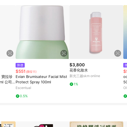
$3,800
降價
花香化妝水
$551
$
(降$11)
新光三越skm online
ce 寶拉珍
Evian Brumisateur Facial Mist
od
l 公司貨
Protect Spray 100ml
5
1%
Escentual
Ol
0.5%