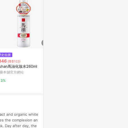
歷史低價
降價
限時加碼
146
$640
$1,000
(降$103)
(降$572)
ishan馬油化妝水260ml
The Body Shop 美體小鋪 Vitam
金盞花精華修
in E Moisturising Toner 250ml
藥本舖官方網站
Kiehl's契爾氏
-化妝水/保濕噴霧
草莓網
3%
10%
1%
ract and organic white
nces the complexion an
ok. Day after day, the