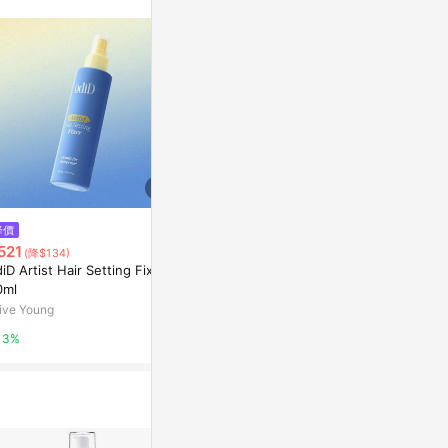
降價
降價
降價
521
$551
$757
(降$134)
(降$11)
(降$15)
iD Artist Hair Setting Fixer 1
Evian Brumisateur Facial Mist
GIVENCHY Kh
0ml
Calm Spray 100ml
rproof Retrac
3g 06 - Lilac
ive Young
Escentual
Escentual
3%
0.5%
0.5%