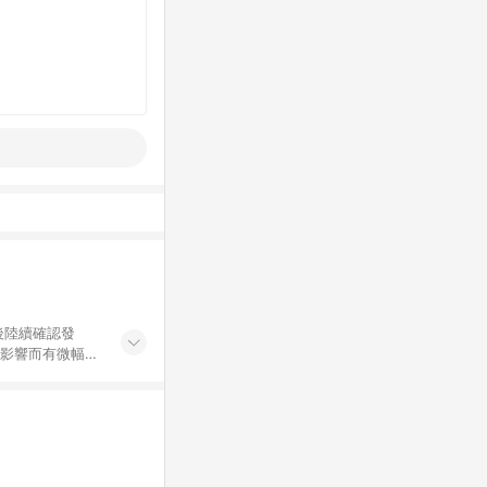
後陸續確認發
率影響而有微幅差
金額」計算（不
碼不符合贈點資