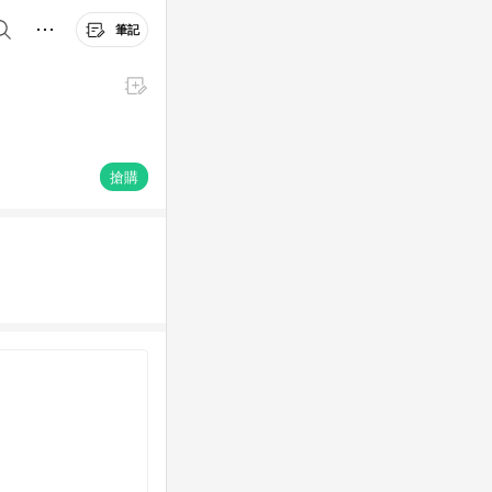
筆記
搶購