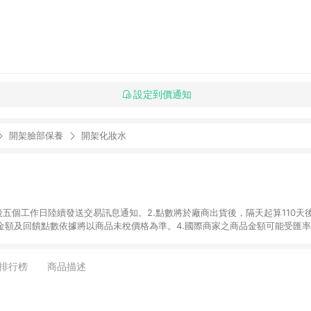
設定到價通知
開架臉部保養
開架化妝水
後五個工作日陸續發送交易訊息通知。2.點數將於廠商出貨後，隔天起算110天
品金額及回饋點數依據將以商品未稅價格為準。4.國際商家之商品金額可能受匯
及使用未授權優惠碼不符合贈點資格。6. 點數發送依據及返點上限將以「訂單總
商家App下單，不符合LINE購物導購資格。8.禮品卡支付以及使用未授權優惠
排行榜
商品描述