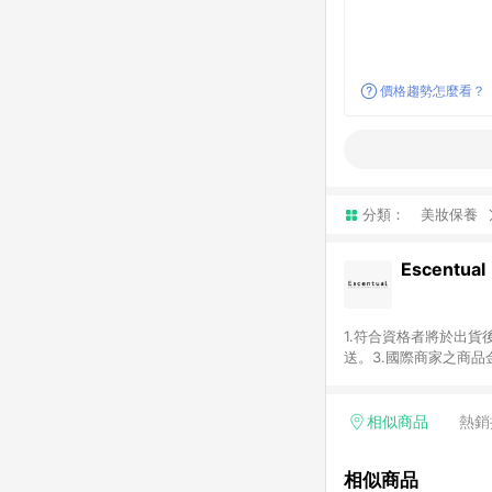
價格趨勢怎麼看？
分類：
美妝保養
Escentual
1.符合資格者將於出貨
送。3.國際商家之商
異。5.禮品卡支付以
含運費及稅額）7.若於
格。
相似商品
熱銷
相似商品