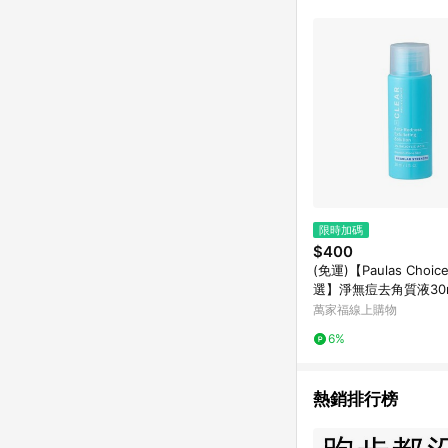
限時加碼
$400
(免運)【Paulas Choi
選】淨無痘去角質液30m
(效期至2027/10)
萬家福線上購物
6%
熱銷排行榜