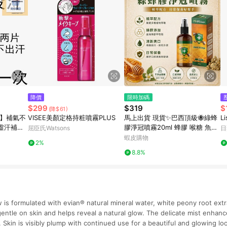
降價
限時加碼
$299
$319
$
(降$61)
汗】補氣不
VISEE美顏定格持粧噴霧PLUS
馬上出貨 現貨✨巴西頂級🐝綠蜂
L
虛汗補益
膠淨冠噴霧20ml 蜂膠 喉糖 魚腥
屈臣氏Watsons
日
草
蝦皮購物
2%
8.8%
w is formulated with evian® natural mineral water, white peony root ext
is gentle on skin and helps reveal a natural glow. The delicate mist enha
. Skin is visibly plump with continued use for a beautiful and glowing lo