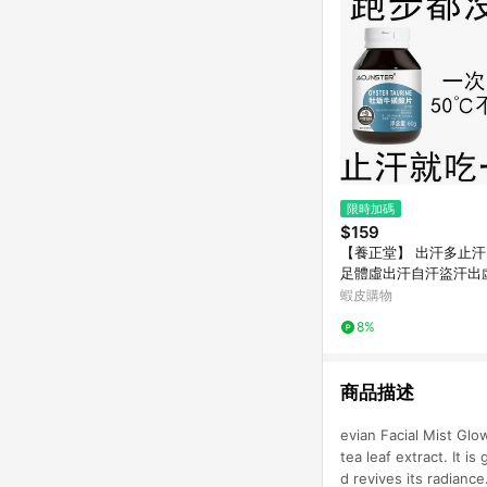
限時加碼
$159
【養正堂】 出汗多止
足體虛出汗自汗盜汗出
氣牛磺酸
蝦皮購物
8%
商品描述
evian Facial Mist Glo
tea leaf extract. It 
d revives its radiance