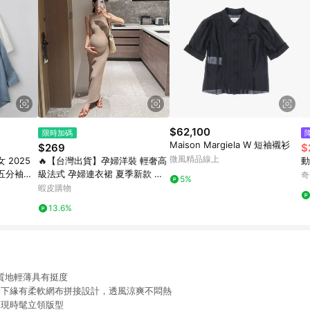
$62,100
限時加碼
Maison Margiela W 短袖襯衫
$269
$
微風精品線上
2025
🔥【台灣出貨】孕婦洋裝 輕奢高
動
五分袖襯
級法式 孕婦連衣裙 夏季新款 氣
奇
5%
質 修身 潮媽遮肉 精緻針織長裙
蝦皮購物
修身孕婦長裙 無袖薄款裙
13.6%
，質地輕薄具有挺度
子下緣有柔軟網布拼接設計，透風涼爽不悶熱
呈現時髦立領版型