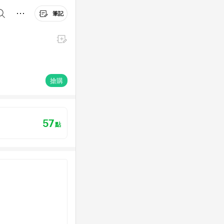
筆記
搶購
57
點