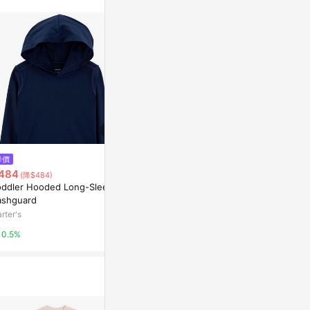
$2,090
降價
降價
adidas 愛
484
$3,184
(降$484)
(降$796)
衣 帽T 運動 L
oddler Hooded Long-Sleeve
【UNDER ARMOUR】男 APAC
黑 IL2313
Yahoo購物中
ashguard
Urban OD Hybrid 外套 600587
7-001
rter's
京站i購物Qonline
1%
0.5%
3%