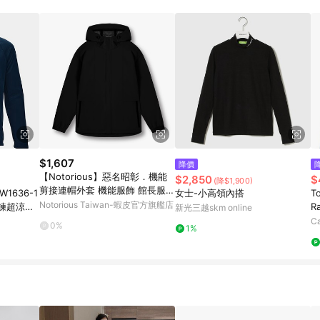
$1,607
降價
【Notorious】惡名昭彰．機能
$2,850
$
(降$1,900)
剪接連帽外套 機能服飾 館長服飾
1636-1
女士-小高領內搭
T
上衣 夾克 館長｜官方正品
Notorious Taiwan-蝦皮官方旗艦店
拉鍊超涼感
R
新光三越skm online
排汗衣 登
Ca
0%
1%
d 吸濕排汗
乾透氣 輕