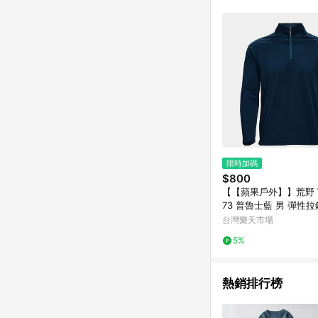
限時加碼
$800
【【蘋果戶外】】荒野 W
73 普魯士藍 男 彈性
排汗機能衣 半門襟長袖
台灣樂天市場
山 休閒 春夏 wildlan
5%
運動上衣 休閒 運動 快
薄舒適
熱銷排行榜