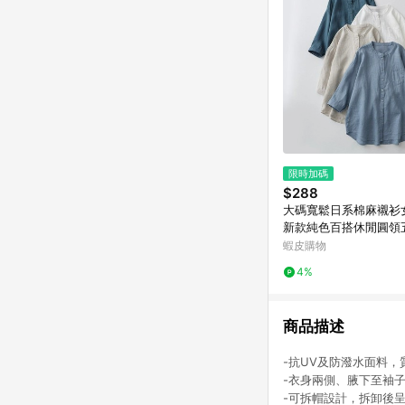
限時加碼
$288
大碼寬鬆日系棉麻襯衫女 
新款純色百搭休閒圓領
衣 文藝簡約素色上衣
蝦皮購物
4%
商品描述
-抗UV及防潑水面料
-衣身兩側、腋下至袖
-可拆帽設計，拆卸後