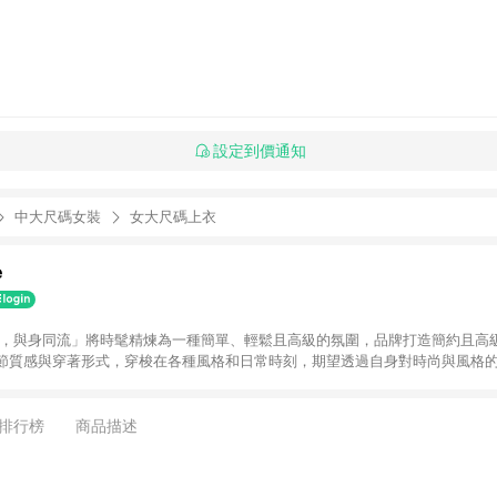
設定到價通知
中大尺碼女裝
女大尺碼上衣
e
les. ⾵格，與⾝同流」將時髦精煉為⼀種簡單、輕鬆且⾼級的氛圍，品牌打造簡約且
節質感與穿著形式，穿梭在各種風格和日常時刻，期望透過⾃⾝對時尚與⾵格
排行榜
商品描述