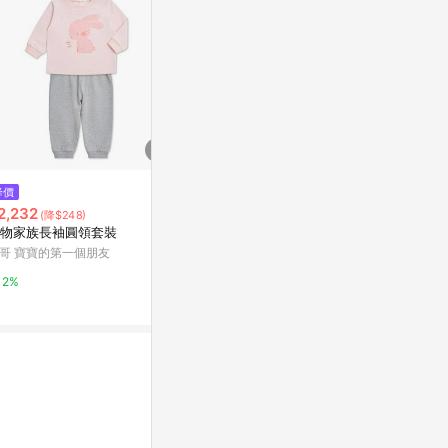
$750
降價
限時加碼
柔軟針織排釦抽鬚短版毛衣外套
2,232
$121
(降$248)
OB嚴選
物家族長袖圓領套裝
🧡小象優選
丹醉姿如百合
哥 寶寶的第一個朋友
2%
愛酒瓶挂件醉
蝦皮購物
2%
4.4%