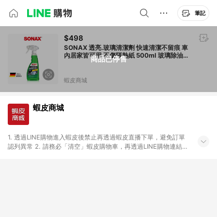
筆記
$498
SONAX 透亮.玻璃清潔劑 快速清潔不留痕 車
內居家皆可用 不傷隔熱紙 500ml 玻璃除油膜
商品已停售
劑 德國原裝
蝦皮商城
蝦皮商城
1. 透過LINE購物進入蝦皮後禁止再透過蝦皮直播下單，避免訂單
認列異常 2. 請務必「清空」蝦皮購物車，再透過LINE購物連結至
蝦皮商店進行購買 ；先把商品加入購物車，再從LINE購物連結至
蝦皮結帳，將無法獲得點數回饋。 3. 請避免連續下單，若您完成
交易後，想下第二張訂單，請重新從LINE購物連結至蝦皮商店進
行購買 4. 票券及繳費服務類別、捐贈/服務類、遊戲點數、黃
金、遊戲主機(Switch、PS、Xbox)、APPLE品牌系列商品、
Android手機、汽機車、一歲以下嬰兒配方奶粉、醫療器材：回饋
０％ 詳細不回饋商品請見此公告 https://reurl.cc/Gazvnp 5. 蝦