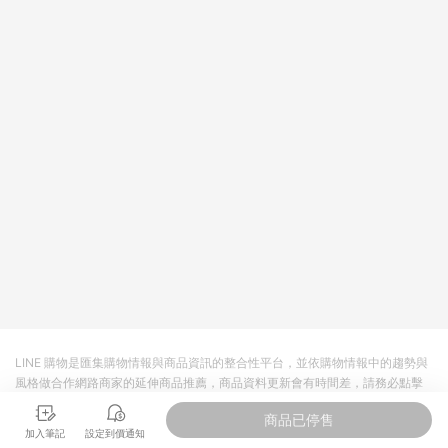
皮直營_餐券&禮券館、康菲COMFIZ、Finetech釩泰醫用口罩、
CHENYU辰昱立體醫療口罩、HAOFA立體口罩、BenQ 明基 健
康生活不予回饋。 6. 蝦皮商城之訂單適用於部分點數紅包，規範
請依該紅包頁說明為主。 7. 點數回饋將依照蝦皮提供扣除折價
券、運費與蝦幣後之最終金額進行計算。 8. 同一商品品項(即便
不同尺寸規格)，皆會計入同一筆返點上限進行計算 9. 用戶需於
同一瀏覽器進行交易（若自動跳轉 APP，請在 APP交易）。 10.
若使用不同物流或付款方式，將拆分成不同筆訂單編號發送通
知。 11. 若使用折價券折抵，可能會有攤提折抵導致訂單金額些微
落差 12. 蝦皮會將LINE的導購跳轉紀錄與蝦皮的會員ID進行綁
定，若後續七天內未透過其他媒體來源導入蝦皮官網，則七天內
於該蝦皮帳號下訂的首筆訂單會被蝦皮認列為該LINE用戶導購跳
轉時所成立之訂單。 13. 若同一用戶使用一個以上蝦皮帳號透過
LINE購物進行導購，將可能導致無法收到導購通知，亦可能無法
收到點數，再請留意。 14. 請注意以下行為將可能導致無法取得
LINE POINTS 點數回饋資格：使用非指定之途徑及方式完成交
易，或經由蝦皮系統判斷點擊路徑不符合回饋資格或規則者。 15.
若有贈點爭議，請務必於訂單日期+60天以內進行洽詢確認；超
過60天(含)以上進行申訴，恕無法贈點回饋。需檢附蝦皮訂單完
LINE 購物是匯集購物情報與商品資訊的整合性平台，並依購物情報中的趨勢與
成、LINE購物訂單記錄，如於LINE購物訂單紀錄已呈現：「非本
風格做合作網路商家的延伸商品推薦，商品資料更新會有時間差，請務必點擊
次前往蝦皮商店之品項，不符合回饋資格」，則不受理此案件。
商品至各合作網路商家，確認現售價與購物條件，一切資訊以合作廠商網頁為
[注意事項] 1.如導購途中用戶由網頁版(電腦版/手機版網頁)切換
商品已停售
準。
為 App 會造成追蹤中斷而無法進行 LINE POINTS 回饋 2.若購買
加入筆記
設定到價通知
過程中關閉蝦皮APP，則需重新透過LINE購物前往蝦皮商城，否