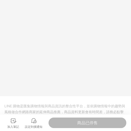
皮直營_餐券&禮券館、康菲COMFIZ、Finetech釩泰醫用口罩、
CHENYU辰昱立體醫療口罩、HAOFA立體口罩、BenQ 明基 健
康生活不予回饋。 6. 蝦皮商城之訂單適用於部分點數紅包，規範
請依該紅包頁說明為主。 7. 點數回饋將依照蝦皮提供扣除折價
券、運費與蝦幣後之最終金額進行計算。 8. 同一商品品項(即便
不同尺寸規格)，皆會計入同一筆返點上限進行計算 9. 用戶需於
同一瀏覽器進行交易（若自動跳轉 APP，請在 APP交易）。 10.
若使用不同物流或付款方式，將拆分成不同筆訂單編號發送通
知。 11. 若使用折價券折抵，可能會有攤提折抵導致訂單金額些微
落差 12. 蝦皮會將LINE的導購跳轉紀錄與蝦皮的會員ID進行綁
定，若後續七天內未透過其他媒體來源導入蝦皮官網，則七天內
於該蝦皮帳號下訂的首筆訂單會被蝦皮認列為該LINE用戶導購跳
轉時所成立之訂單。 13. 若同一用戶使用一個以上蝦皮帳號透過
LINE購物進行導購，將可能導致無法收到導購通知，亦可能無法
收到點數，再請留意。 14. 請注意以下行為將可能導致無法取得
LINE POINTS 點數回饋資格：使用非指定之途徑及方式完成交
易，或經由蝦皮系統判斷點擊路徑不符合回饋資格或規則者。 15.
若有贈點爭議，請務必於訂單日期+60天以內進行洽詢確認；超
過60天(含)以上進行申訴，恕無法贈點回饋。需檢附蝦皮訂單完
LINE 購物是匯集購物情報與商品資訊的整合性平台，並依購物情報中的趨勢與
成、LINE購物訂單記錄，如於LINE購物訂單紀錄已呈現：「非本
風格做合作網路商家的延伸商品推薦，商品資料更新會有時間差，請務必點擊
次前往蝦皮商店之品項，不符合回饋資格」，則不受理此案件。
商品至各合作網路商家，確認現售價與購物條件，一切資訊以合作廠商網頁為
[注意事項] 1.如導購途中用戶由網頁版(電腦版/手機版網頁)切換
商品已停售
準。
為 App 會造成追蹤中斷而無法進行 LINE POINTS 回饋 2.若購買
加入筆記
設定到價通知
過程中關閉蝦皮APP，則需重新透過LINE購物前往蝦皮商城，否