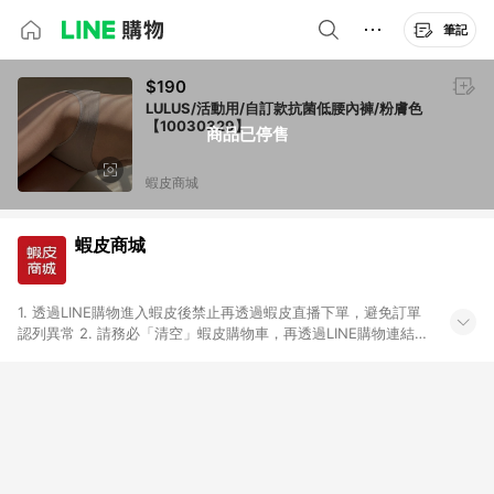
筆記
$190
LULUS/活動用/自訂款抗菌低腰內褲/粉膚色
【10030329】
商品已停售
蝦皮商城
蝦皮商城
1. 透過LINE購物進入蝦皮後禁止再透過蝦皮直播下單，避免訂單
認列異常 2. 請務必「清空」蝦皮購物車，再透過LINE購物連結至
蝦皮商店進行購買 ；先把商品加入購物車，再從LINE購物連結至
蝦皮結帳，將無法獲得點數回饋。 3. 請避免連續下單，若您完成
交易後，想下第二張訂單，請重新從LINE購物連結至蝦皮商店進
行購買 4. 票券及繳費服務類別、捐贈/服務類、遊戲點數、黃
金、遊戲主機(Switch、PS、Xbox)、APPLE品牌系列商品、
Android手機、汽機車、一歲以下嬰兒配方奶粉、醫療器材：回饋
０％ 詳細不回饋商品請見此公告 https://reurl.cc/Gazvnp 5. 蝦