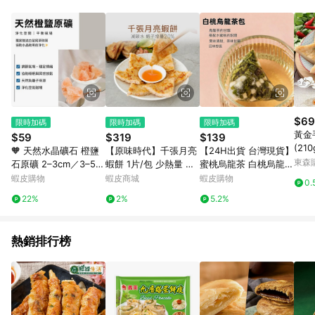
０％ 詳細不回饋商品請見此公告 https://reurl.cc/Gazvnp 5. 蝦
皮直營_餐券&禮券館、康菲COMFIZ、Finetech釩泰醫用口罩、
CHENYU辰昱立體醫療口罩、HAOFA立體口罩、BenQ 明基 健
康生活不予回饋。 6. 蝦皮商城之訂單適用於部分點數紅包，規範
請依該紅包頁說明為主。 7. 點數回饋將依照蝦皮提供扣除折價
券、運費與蝦幣後之最終金額進行計算。 8. 同一商品品項(即便
不同尺寸規格)，皆會計入同一筆返點上限進行計算 9. 用戶需於
同一瀏覽器進行交易（若自動跳轉 APP，請在 APP交易）。 10.
若使用不同物流或付款方式，將拆分成不同筆訂單編號發送通
$69
限時加碼
限時加碼
限時加碼
知。 11. 若使用折價券折抵，可能會有攤提折抵導致訂單金額些微
黃金
$59
$319
$139
落差 12. 蝦皮會將LINE的導購跳轉紀錄與蝦皮的會員ID進行綁
(210
🧡 天然水晶礦石 橙鹽
【原味時代】千張月亮
【24H出貨 台灣現貨】
定，若後續七天內未透過其他媒體來源導入蝦皮官網，則七天內
東森購
石原礦 2–3cm／3–5c
蝦餅 1片/包 少熱量 團
蜜桃烏龍茶 白桃烏龍茶
於該蝦皮帳號下訂的首筆訂單會被蝦皮認列為該LINE用戶導購跳
m 礦石100g 空間淨化
購美食 千張皮 減醣 (附
烏龍茶包 蘋果 果乾水
蝦皮購物
蝦皮商城
蝦皮購物
轉時所成立之訂單。 13. 若同一用戶使用一個以上蝦皮帳號透過
0.
穩定情緒 能量補給 擴
泰式酸辣醬)
水果冷泡茶 氣泡水 花
LINE購物進行導購，將可能導致無法收到導購通知，亦可能無法
22%
2%
5.2%
香石 療癒擺件 擴香
茶水果茶 蜜桃茶 批發
收到點數，再請留意。 14. 請注意以下行為將可能導致無法取得
團購
LINE POINTS 點數回饋資格：使用非指定之途徑及方式完成交
易，或經由蝦皮系統判斷點擊路徑不符合回饋資格或規則者。 15.
熱銷排行榜
若有贈點爭議，請務必於訂單日期+60天以內進行洽詢確認；超
過60天(含)以上進行申訴，恕無法贈點回饋。需檢附蝦皮訂單完
成、LINE購物訂單記錄，如於LINE購物訂單紀錄已呈現：「非本
次前往蝦皮商店之品項，不符合回饋資格」，則不受理此案件。
[注意事項] 1.如導購途中用戶由網頁版(電腦版/手機版網頁)切換
為 App 會造成追蹤中斷而無法進行 LINE POINTS 回饋 2.若購買