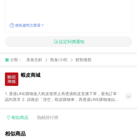
價格趨勢怎麼看？
設定到價通知
分類：
美食生鮮
熟食/小吃
餅類捲類
蝦皮商城
1. 透過LINE購物進入蝦皮後禁止再透過蝦皮直播下單，避免訂單
認列異常 2. 請務必「清空」蝦皮購物車，再透過LINE購物連結至
蝦皮商店進行購買 ；先把商品加入購物車，再從LINE購物連結至
蝦皮結帳，將無法獲得點數回饋。 3. 請避免連續下單，若您完成
交易後，想下第二張訂單，請重新從LINE購物連結至蝦皮商店進
相似商品
熱銷排行榜
行購買 4. 票券及繳費服務類別、捐贈/服務類、遊戲點數、黃
金、遊戲主機(Switch、PS、Xbox)、APPLE品牌系列商品、
相似商品
Android手機、汽機車、一歲以下嬰兒配方奶粉、醫療器材：回饋