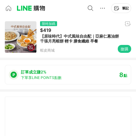
筆記
限時加碼
$419
【原味時代】中式風味自由配｜亞麻仁蔥油餅
千張月亮蝦餅 輕卡 膳食纖維 早餐
搶購
蝦皮商城
訂單成立賺2%
8
點
下單享LINE POINTS點數