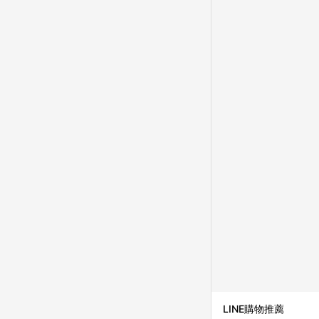
成不同筆訂單編號發送通知
購跳轉紀錄與蝦皮的會
首筆訂單會被蝦皮認列為
進行導購，將可能導致
LINE POINTS
則者。 15. 若有贈
饋。需檢附蝦皮訂單完成
合回饋資格」，則不受理此案件。 [注意事項] 1.如導購途中用戶由網頁版(電腦版
中斷而無法進行 LINE POINTS 回饋 2.若購買過程中關閉蝦皮APP，則
行LINE POINTS 回饋。 / 3.如用戶先前往蝦皮商城將商品加入購物車，後續透過LINE購物前往至蝦皮商
清，此方案將不列入 LI
條款與法律追訴之權利 
系統盼為最終判定標準
LINE購物推薦