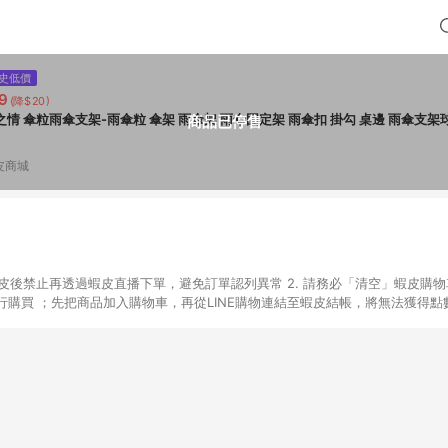
史低價
9
(降$20)
雨之情 傘粒雨傘支架-雨傘粒 傘架 雨傘架 雨傘固定架 雨傘扣 掛勾 桌邊 雨傘支架
商品已停售
皮商城
入蝦皮後禁止再透過蝦皮直播下單，避免訂單認列異常 2. 請務必「清空」蝦皮購物
購買 ；先把商品加入購物車，再從LINE購物連結至蝦皮結帳，將無法獲得點數回
易後，想下第二張訂單，請重新從LINE購物連結至蝦皮商店進行購買 4. 票
數、黃金、遊戲主機(Switch、PS、Xbox)、APPLE品牌系列商品、Andro
器材：回饋０％ 詳細不回饋商品請見此公告 https://reurl.cc/Gazvnp 
Z、Finetech釩泰醫用口罩、CHENYU辰昱立體醫療口罩、HAOFA立體口罩、B
蝦皮商城之訂單適用於部分點數紅包，規範請依該紅包頁說明為主。 7. 點數回饋
之最終金額進行計算。 8. 同一商品品項(即便不同尺寸規格)，皆會計入同一
瀏覽器進行交易（若自動跳轉 APP，請在 APP交易）。 10. 若使用不同物流