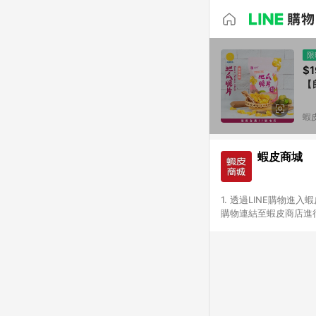
限
$1
【
蝦
蝦皮商城
1. 透過LINE購物進
購物連結至蝦皮商店進行
免連續下單，若您完成交
別、捐贈/服務類、遊戲點
一歲以下嬰兒配方奶粉、醫療
&禮券館、康菲COMFI
生活不予回饋。 6. 
除折價券、運費與蝦幣後
計算 9. 用戶需於同一