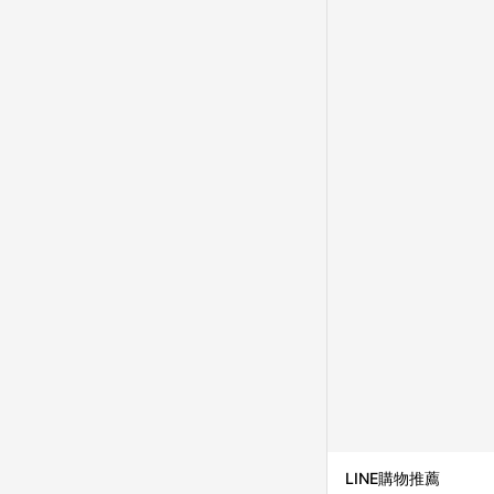
成不同筆訂單編號發送通知
購跳轉紀錄與蝦皮的會
首筆訂單會被蝦皮認列為
進行導購，將可能導致
LINE POINTS
則者。 15. 若有贈
饋。需檢附蝦皮訂單完成
合回饋資格」，則不受理此案件。 [注意事項] 1.如導購途中用戶由網頁版(電腦版
中斷而無法進行 LINE POINTS 回饋 2.若購買過程中關閉蝦皮APP，則
行LINE POINTS 回饋。 / 3.如用戶先前往蝦皮商城將商品加入購物車，後續透過LINE購物前往至蝦皮商
清，此方案將不列入 LI
條款與法律追訴之權利 
系統盼為最終判定標準
LINE購物推薦