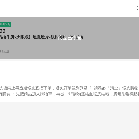
時加碼
99
良拾作所x大眼蝦】地瓜脆片-酸甜梅粉 120g/袋
商品已停售
皮商城
入蝦皮後禁止再透過蝦皮直播下單，避免訂單認列異常 2. 請務必「清空」蝦皮購物
購買 ；先把商品加入購物車，再從LINE購物連結至蝦皮結帳，將無法獲得點數回
易後，想下第二張訂單，請重新從LINE購物連結至蝦皮商店進行購買 4. 票
數、黃金、遊戲主機(Switch、PS、Xbox)、APPLE品牌系列商品、Andro
器材：回饋０％ 詳細不回饋商品請見此公告 https://reurl.cc/Gazvnp 
Z、Finetech釩泰醫用口罩、CHENYU辰昱立體醫療口罩、HAOFA立體口罩、B
蝦皮商城之訂單適用於部分點數紅包，規範請依該紅包頁說明為主。 7. 點數回饋
之最終金額進行計算。 8. 同一商品品項(即便不同尺寸規格)，皆會計入同一
瀏覽器進行交易（若自動跳轉 APP，請在 APP交易）。 10. 若使用不同物流