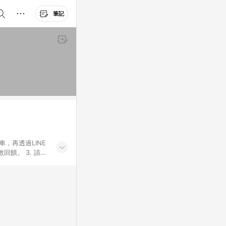
筆記
車，再透過LINE
饋。 3. 請避
券及繳費服務類
id手機、汽機車、
5. 蝦皮直營_餐券
enQ 明基 健康
將依照蝦皮提供扣
筆返點上限進行
或付款方式，將拆分