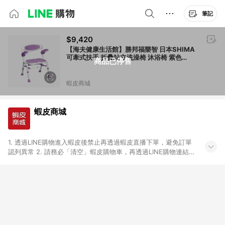
筆記
$9,420
【海夫健康生活館】勝邦福樂智 日本SHIMA
可牽式扶手 折疊站立洗澡椅 沐浴椅 紫色
商品已停售
(7250 DX)
蝦皮商城
蝦皮商城
1. 透過LINE購物進入蝦皮後禁止再透過蝦皮直播下單，避免訂單
認列異常 2. 請務必「清空」蝦皮購物車，再透過LINE購物連結至
蝦皮商店進行購買 ；先把商品加入購物車，再從LINE購物連結至
蝦皮結帳，將無法獲得點數回饋。 3. 請避免連續下單，若您完成
交易後，想下第二張訂單，請重新從LINE購物連結至蝦皮商店進
行購買 4. 票券及繳費服務類別、捐贈/服務類、遊戲點數、黃
金、遊戲主機(Switch、PS、Xbox)、APPLE品牌系列商品、
Android手機、汽機車、一歲以下嬰兒配方奶粉、醫療器材：回饋
０％ 詳細不回饋商品請見此公告 https://reurl.cc/Gazvnp 5. 蝦