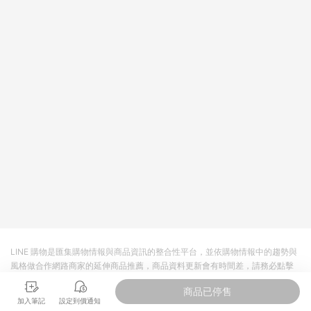
皮直營_餐券&禮券館、康菲COMFIZ、Finetech釩泰醫用口罩、
CHENYU辰昱立體醫療口罩、HAOFA立體口罩、BenQ 明基 健
康生活不予回饋。 6. 蝦皮商城之訂單適用於部分點數紅包，規範
請依該紅包頁說明為主。 7. 點數回饋將依照蝦皮提供扣除折價
券、運費與蝦幣後之最終金額進行計算。 8. 同一商品品項(即便
不同尺寸規格)，皆會計入同一筆返點上限進行計算 9. 用戶需於
同一瀏覽器進行交易（若自動跳轉 APP，請在 APP交易）。 10.
若使用不同物流或付款方式，將拆分成不同筆訂單編號發送通
知。 11. 若使用折價券折抵，可能會有攤提折抵導致訂單金額些微
落差 12. 蝦皮會將LINE的導購跳轉紀錄與蝦皮的會員ID進行綁
定，若後續七天內未透過其他媒體來源導入蝦皮官網，則七天內
於該蝦皮帳號下訂的首筆訂單會被蝦皮認列為該LINE用戶導購跳
轉時所成立之訂單。 13. 若同一用戶使用一個以上蝦皮帳號透過
LINE購物進行導購，將可能導致無法收到導購通知，亦可能無法
收到點數，再請留意。 14. 請注意以下行為將可能導致無法取得
LINE POINTS 點數回饋資格：使用非指定之途徑及方式完成交
易，或經由蝦皮系統判斷點擊路徑不符合回饋資格或規則者。 15.
若有贈點爭議，請務必於訂單日期+60天以內進行洽詢確認；超
過60天(含)以上進行申訴，恕無法贈點回饋。需檢附蝦皮訂單完
LINE 購物是匯集購物情報與商品資訊的整合性平台，並依購物情報中的趨勢與
成、LINE購物訂單記錄，如於LINE購物訂單紀錄已呈現：「非本
風格做合作網路商家的延伸商品推薦，商品資料更新會有時間差，請務必點擊
次前往蝦皮商店之品項，不符合回饋資格」，則不受理此案件。
商品至各合作網路商家，確認現售價與購物條件，一切資訊以合作廠商網頁為
[注意事項] 1.如導購途中用戶由網頁版(電腦版/手機版網頁)切換
商品已停售
準。
為 App 會造成追蹤中斷而無法進行 LINE POINTS 回饋 2.若購買
加入筆記
設定到價通知
過程中關閉蝦皮APP，則需重新透過LINE購物前往蝦皮商城，否