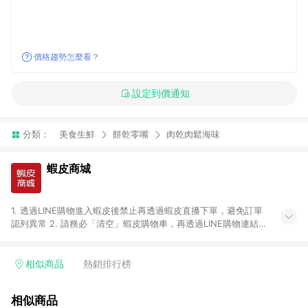
價格趨勢怎麼看？
設定到價通知
分類：
美食生鮮
餅乾零嘴
肉乾肉鬆海味
蝦皮商城
1. 透過LINE購物進入蝦皮後禁止再透過蝦皮直播下單，避免訂單
認列異常 2. 請務必「清空」蝦皮購物車，再透過LINE購物連結至
蝦皮商店進行購買 ；先把商品加入購物車，再從LINE購物連結至
蝦皮結帳，將無法獲得點數回饋。 3. 請避免連續下單，若您完成
交易後，想下第二張訂單，請重新從LINE購物連結至蝦皮商店進
相似商品
熱銷排行榜
行購買 4. 票券及繳費服務類別、捐贈/服務類、遊戲點數、黃
金、遊戲主機(Switch、PS、Xbox)、APPLE品牌系列商品、
相似商品
Android手機、汽機車、一歲以下嬰兒配方奶粉、醫療器材：回饋