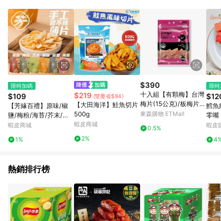
０％ 詳細不回饋商品請見此公告 https://reurl.cc/Gazvnp 5. 蝦
皮直營_餐券&禮券館、康菲COMFIZ、Finetech釩泰醫用口罩、
CHENYU辰昱立體醫療口罩、HAOFA立體口罩、BenQ 明基 健
康生活不予回饋。 6. 蝦皮商城之訂單適用於部分點數紅包，規範
請依該紅包頁說明為主。 7. 點數回饋將依照蝦皮提供扣除折價
券、運費與蝦幣後之最終金額進行計算。 8. 同一商品品項(即便
不同尺寸規格)，皆會計入同一筆返點上限進行計算 9. 用戶需於
同一瀏覽器進行交易（若自動跳轉 APP，請在 APP交易）。 10.
若使用不同物流或付款方式，將拆分成不同筆訂單編號發送通
$390
限時加碼
限時
知。 11. 若使用折價券折抵，可能會有攤提折抵導致訂單金額些微
十入組【有顆梅】台灣
$219
$109
$12
(雙重省$84)
落差 12. 蝦皮會將LINE的導購跳轉紀錄與蝦皮的會員ID進行綁
梅片(15公克)/板梅片
【大田海洋】鮭魚切片
【芳緣百禮】原味/椒
鱈魚
定，若後續七天內未透過其他媒體來源導入蝦皮官網，則七天內
(原味)-*彰化好物購獨
500g
東森購物 ETMall
鹽/梅粉/海苔/芥末/辣
零嘴
於該蝦皮帳號下訂的首筆訂單會被蝦皮認列為該LINE用戶導購跳
享1組加贈3包*
味 手工甜不辣 餅乾(40
蝦皮商城
蝦皮商城
蝦皮
轉時所成立之訂單。 13. 若同一用戶使用一個以上蝦皮帳號透過
0.5%
g/包)酥脆 餅乾 追劇 薄
LINE購物進行導購，將可能導致無法收到導購通知，亦可能無法
2%
1%
4
片 露營 甜不辣脆片
收到點數，再請留意。 14. 請注意以下行為將可能導致無法取得
LINE POINTS 點數回饋資格：使用非指定之途徑及方式完成交
易，或經由蝦皮系統判斷點擊路徑不符合回饋資格或規則者。 15.
熱銷排行榜
若有贈點爭議，請務必於訂單日期+60天以內進行洽詢確認；超
過60天(含)以上進行申訴，恕無法贈點回饋。需檢附蝦皮訂單完
成、LINE購物訂單記錄，如於LINE購物訂單紀錄已呈現：「非本
次前往蝦皮商店之品項，不符合回饋資格」，則不受理此案件。
[注意事項] 1.如導購途中用戶由網頁版(電腦版/手機版網頁)切換
為 App 會造成追蹤中斷而無法進行 LINE POINTS 回饋 2.若購買