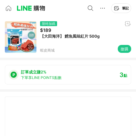
筆記
限時加碼
$189
【大田海洋】 鱈魚風味紅片 500g
搶購
蝦皮商城
訂單成立賺2%
3
點
下單享LINE POINTS點數